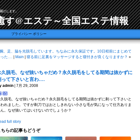
届けします。
癒す@エステ～全国エステ情報
プライバシー ポリシー
腕、足、脇を光脱毛しています。ちなみに永久保証です。10日程前にまじめて
った….
|
Main
|
寝る前に足裏をマッサージすると寝付きが良くなりますか？
»
永久脱毛、なぜ抜いちゃだめ？永久脱毛をしてる期間は抜かずに
剃って下さいと言わ….
y admin
| 7月 29, 2008
永久脱毛、なぜ抜いちゃだめ？永久脱毛をしてる期間は抜かずに剃って下さいと
言われました。ですが剃刀ではおとしきれない小さな毛が気になって仕方ありま
せん。なぜ抜いてはいけないのでしょうか？
ad full story
こちらの記事もどうぞ