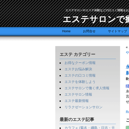
エステサロンやエステ体験などの口コミ情報をお
エステサロンで
Home
お問合せ
サイトマップ
«
や
エステ カテゴリー
お得なクーポン情報
エステお悩み解決
エステの口コミ情報
B
エステを体験しよう
エステサロンで働く求人情報
エステサロン情報
エステ最新情報
リラクゼーションサロン
Re
最新のエステ記事
カラフェ (菊名・綱島・日吉・元