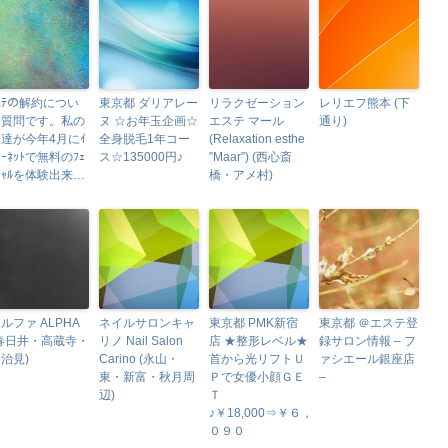
ｽﾃの解約につい
東京都 ダリアレー
リラクゼーション
レリエフ熊本 (下
て質問です。私の
ヌ ☆お年玉企画☆
エステ マール
通り)
達が今年4月にｲ
全身脱毛1年コー
(Relaxation esthe
ﾀｰﾈｯﾄで無料のﾌｪ
ス☆135000円♪
”Maar”) (西心斎
ｼｬﾙを体験出来…
橋・アメ村)
ルファ ALPHA
ネイルサロンキャ
東京都 PMK新宿
東京都 ＠エステ登
(春日井・高蔵寺・
リノ Nail Salon
店 ★整形レベル★
録サロン情報 – フ
治見)
Carino (永山・
首から光リフトＵ
ァシエール銀座店
東・新富・秋月周
Ｐで女優小顔ＧＥ
–
辺)
Ｔ
♪￥18,000⇒￥６，
０９０