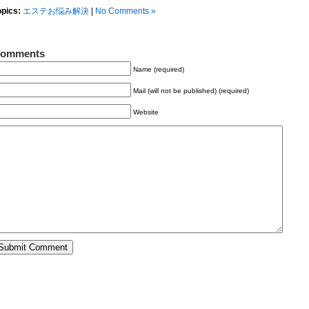
opics:
エステお悩み解決
|
No Comments »
omments
Name (required)
Mail (will not be published) (required)
Website