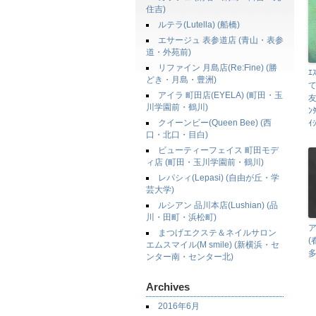
住吉)
ルテラ(Lutella) (船橋)
エサージュ 表参道店 (青山・表参
道・外苑前)
リファイン 月島店(Re:Fine) (勝
ｴ
どき・月島・豊洲)
アイラ 町田店(EYELA) (町田・玉
友
川学園前・鶴川)
ﾝ
クイーンビー(Queen Bee) (西
ｲ
口・北口・目白)
ビューティーフェイス 町田モデ
ィ店 (町田・玉川学園前・鶴川)
レパシィ(Lepasi) (自由が丘・学
芸大学)
ルシアン 品川本店(Lushian) (品
川・田町・浜松町)
ア
まつげエクステ＆ネイルサロン
エムスマイル(M smile) (新横浜・セ
多
ンター南・センター北)
Archives
2016年6月