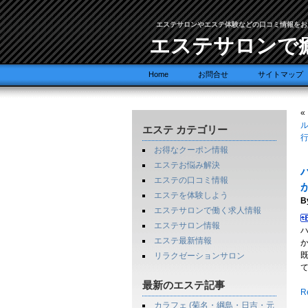
エステサロンやエステ体験などの口コミ情報をお
エステサロンで
Home
お問合せ
サイトマップ
«
ル
エステ カテゴリー
お得なクーポン情報
エステお悩み解決
エステの口コミ情報
エステを体験しよう
B
エステサロンで働く求人情報
エステサロン情報
エステ最新情報
リラクゼーションサロン
最新のエステ記事
Re
カラフェ (菊名・綱島・日吉・元