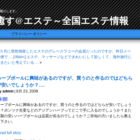
届けします。
癒す@エステ～全国エステ情報
プライバシー ポリシー
５月に突然倒産したエステのグレースワコーの会員だったのですが、昨日メー
便で….
|
Main
|
エステ、マッサージなどできれいにして欲しくて、海外旅行に
行きたいと考えている….
»
ハーブボールに興味があるのですが、買うのと作るのではどちら
が安いでしょうか？….
y admin
| 8月 23, 2008
ハーブボールに興味があるのですが、買うのと作るのではどちらが安いでしょう
か？ポンツク生姜などのアジアンハーブってどこで手に入るのでしょうか？また
既製の安いハーブボールは品質が劣るのでしょうか？ご存知の方いましたら教え
て下さい。
ad full story