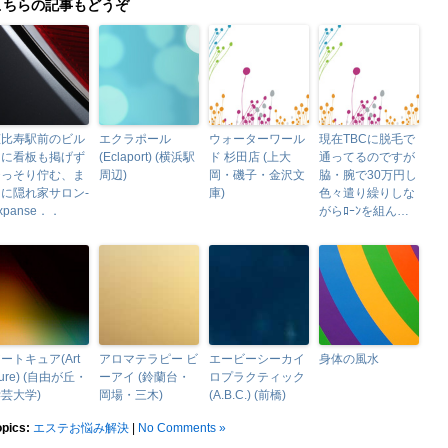
こちらの記事もどうぞ
恵比寿駅前のビル
エクラポール
ウォーターワール
現在TBCに脱毛で
内に看板も掲げず
(Eclaport) (横浜駅
ド 杉田店 (上大
通ってるのですが
ひっそり佇む、ま
周辺)
岡・磯子・金沢文
脇・腕で30万円し
さに隠れ家サロン-
庫)
色々遣り繰りしな
xpanse．．
がらﾛｰﾝを組ん…
ートキュア(Art
アロマテラピー ビ
エービーシーカイ
身体の風水
ure) (自由が丘・
ーアイ (鈴蘭台・
ロプラクティック
芸大学)
岡場・三木)
(A.B.C.) (前橋)
opics:
エステお悩み解決
|
No Comments »