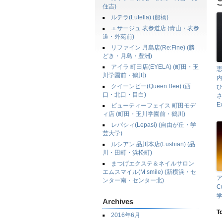
住吉)
ルテラ(Lutella) (船橋)
エサージュ 表参道店 (青山・表参
道・外苑前)
リファイン 月島店(Re:Fine) (勝
どき・月島・豊洲)
アイラ 町田店(EYELA) (町田・玉
川学園前・鶴川)
クイーンビー(Queen Bee) (西
口・北口・目白)
E
ビューティーフェイス 町田モデ
ィ店 (町田・玉川学園前・鶴川)
レパシィ(Lepasi) (自由が丘・学
芸大学)
ルシアン 品川本店(Lushian) (品
川・田町・浜松町)
まつげエクステ＆ネイルサロン
エムスマイル(M smile) (新横浜・セ
ア
ンター南・センター北)
C
学
Archives
T
2016年6月