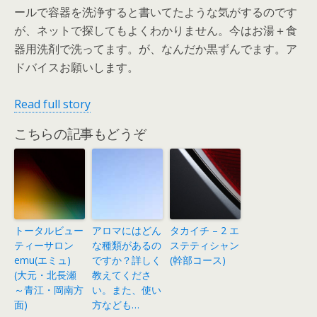
ールで容器を洗浄すると書いてたような気がするのです
が、ネットで探してもよくわかりません。今はお湯＋食
器用洗剤で洗ってます。が、なんだか黒ずんでます。ア
ドバイスお願いします。
Read full story
こちらの記事もどうぞ
トータルビュー
アロマにはどん
タカイチ – 2 エ
ティーサロン
な種類があるの
ステティシャン
emu(エミュ)
ですか？詳しく
(幹部コース)
(大元・北長瀬
教えてくださ
～青江・岡南方
い。また、使い
面)
方なども…