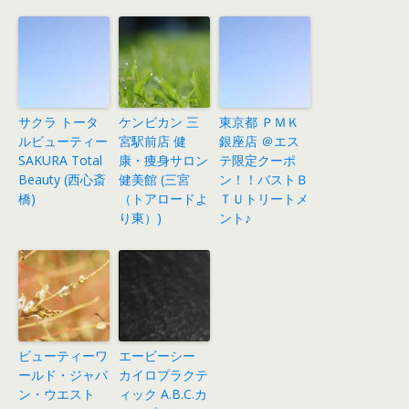
サクラ トータ
ケンビカン 三
東京都 ＰＭＫ
ルビューティー
宮駅前店 健
銀座店 ＠エス
SAKURA Total
康・痩身サロン
テ限定クーポ
Beauty (西心斎
健美館 (三宮
ン！！バストＢ
橋)
（トアロードよ
ＴＵトリートメ
り東）)
ント♪
ビューティーワ
エービーシー
ールド・ジャパ
カイロプラクテ
ン・ウエスト
ィック A.B.C.カ