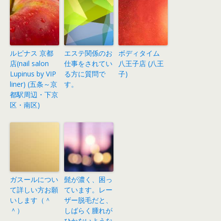
ルピナス 京都
エステ関係のお
ボディタイム
店(nail salon
仕事をされてい
八王子店 (八王
Lupinus by VIP
る方に質問で
子)
liner) (五条～京
す。
都駅周辺・下京
区・南区)
ガスールについ
髭が濃く、困っ
て詳しい方お願
ています。レー
いします（＾
ザー脱毛だと、
＾）
しばらく腫れが
ひかないような