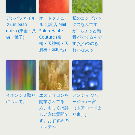
アンパソネイル
オートクチュー
私のコンプレッ
ズ(un paso
ル 北浜店 Nail
クスなんです
nail’s) (東金・八
Salon Haute
が…ちょっと頬
街・銚子)
Couture (京
骨がでてるんで
橋・天神橋・天
す(>_<)今のき
満橋・本町他)
れいな人っ…
イオンシミ取り
エステサロンを
アンシィ ソワ
について。
開業されてる
ージュ (三宮
方、もしくは詳
（トアロードよ
しい方に質問で
り東）)
す。おすすめの
エステベ….