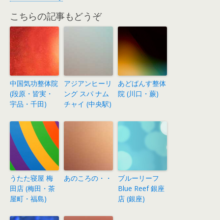
こちらの記事もどうぞ
中国気功整体院
アジアンヒーリ
あどばんす整体
(段原・皆実・
ング スパ ナム
院 (川口・蕨)
宇品・千田)
チャイ (中央駅)
うたた寝屋 梅
あのころの・・
ブルーリーフ
田店 (梅田・茶
Blue Reef 銀座
屋町・福島)
店 (銀座)