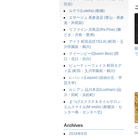
住吉)
ルテラ(Lutella) (船橋)
エサージュ 表参道店 (青山・表参
道・外苑前)
リファイン 月島店(Re:Fine) (勝
どき・月島・豊洲)
アイラ 町田店(EYELA) (町田・玉
川学園前・鶴川)
クイーンビー(Queen Bee) (西
口・北口・目白)
ビューティーフェイス 町田モデ
ィ店 (町田・玉川学園前・鶴川)
レパシィ(Lepasi) (自由が丘・学
芸大学)
ルシアン 品川本店(Lushian) (品
川・田町・浜松町)
まつげエクステ＆ネイルサロン
エムスマイル(M smile) (新横浜・セ
ンター南・センター北)
Archives
(
2016年6月