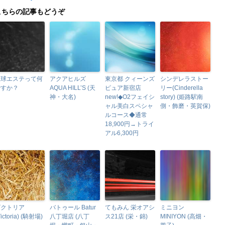
こちらの記事もどうぞ
眼球エステって何
アクアヒルズ
東京都 クィーンズ
シンデレラストー
ですか？
AQUA HILL’S (天
ピュア新宿店
リー(Cinderella
神・大名)
new!◆O2フェイシ
story) (姫路駅南
ャル美白スペシャ
側・飾磨・英賀保)
ルコース◆通常
18,900円→トライ
アル6,300円
ビクトリア
バトゥール Batur
てもみん 栄オアシ
ミニヨン
Victoria) (騎射場)
八丁堀店 (八丁
ス21店 (栄・錦)
MINIYON (高畑・