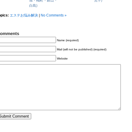
堀・幟町・銀山・
荒子)
白島)
opics:
エステお悩み解決
|
No Comments »
omments
Name (required)
Mail (will not be published) (required)
Website