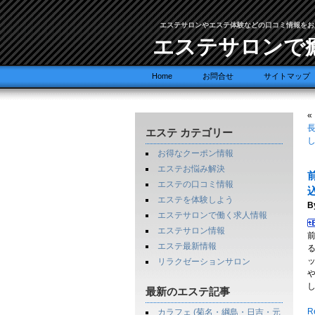
エステサロンやエステ体験などの口コミ情報をお
エステサロンで
Home
お問合せ
サイトマップ
«
長
エステ カテゴリー
お得なクーポン情報
エステお悩み解決
エステの口コミ情報
エステを体験しよう
B
エステサロンで働く求人情報
エステサロン情報
エステ最新情報
リラクゼーションサロン
最新のエステ記事
Re
カラフェ (菊名・綱島・日吉・元