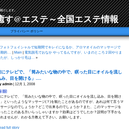
届けします。
癒す@エステ～全国エステ情報
プライバシー ポリシー
フォトフェイシャルで短期間でキレイになるか、アロマオイルのマッサージで
期的….
|
Main
|
電気脱毛でおなか やってるんですが、いまのところ２回やりま
したが、しっかり毛は…
»
前にテレビで、「筒みたいな物の中で、瞑った目にオイルを流し
込み、目を開ける」….
y admin
| 12月 1, 2008
前にテレビで、「筒みたいな物の中で、瞑った目にオイルを流し込み、目を開け
る」といったようなマッサージ(？)を観たことがあるのですが、あれは何て言うマ
ッサージなのでしょうか？どこで出来るのでしょうか？また、このマッサージを
やったことのある方いらっしゃいますか？効果はどうでしたか？説明が下手かも
しれませんが、わかる方教えて下さい。お願いします。
ad full story