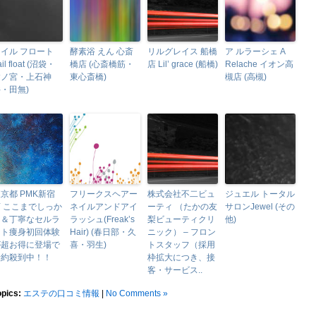
イル フロート
酵素浴 えん 心斎
リルグレイス 船橋
ア ルラーシェ A
ail float (沼袋・
橋店 (心斎橋筋・
店 Lil’ grace (船橋)
Relache イオン高
鷺ノ宮・上石神
東心斎橋)
槻店 (高槻)
・田無)
京都 PMK新宿
フリークスヘアー
株式会社不二ビュ
ジュエル トータル
 ここまでしっか
ネイルアンドアイ
ーティ （たかの友
サロンJewel (その
り＆丁寧なセルラ
ラッシュ(Freak’s
梨ビューティクリ
他)
イト痩身初回体験
Hair) (春日部・久
ニック） – フロン
が超お得に登場で
喜・羽生)
トスタッフ（採用
予約殺到中！！
枠拡大につき、接
客・サービス..
opics:
エステの口コミ情報
|
No Comments »