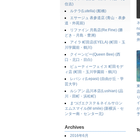
住吉)
ルテラ(Lutella) (船橋)
エサージュ 表参道店 (青山・表参
ネ
道・外苑前)
n
リファイン 月島店(Re:Fine) (勝
どき・月島・豊洲)
井
アイラ 町田店(EYELA) (町田・玉
川学園前・鶴川)
クイーンビー(Queen Bee) (西
口・北口・目白)
ビューティーフェイス 町田モデ
ィ店 (町田・玉川学園前・鶴川)
レパシィ(Lepasi) (自由が丘・学
芸大学)
東
ルシアン 品川本店(Lushian) (品
店
川・田町・浜松町)
まつげエクステ＆ネイルサロン
エムスマイル(M smile) (新横浜・セ
ンター南・センター北)
Archives
T
2016年6月