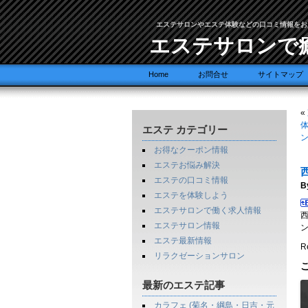
エステサロンやエステ体験などの口コミ情報をお
エステサロンで
Home
お問合せ
サイトマップ
«
エステ カテゴリー
お得なクーポン情報
エステお悩み解決
エステの口コミ情報
B
エステを体験しよう
エステサロンで働く求人情報
西
エステサロン情報
エステ最新情報
Re
リラクゼーションサロン
最新のエステ記事
カラフェ (菊名・綱島・日吉・元