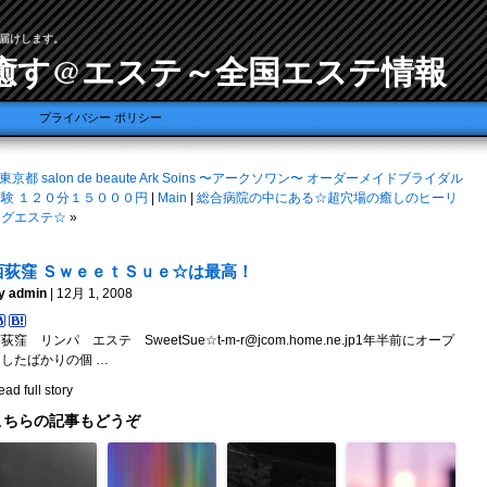
届けします。
癒す@エステ～全国エステ情報
プライバシー ポリシー
東京都 salon de beaute Ark Soins 〜アークソワン〜 オーダーメイドブライダル
体験 １２０分１５０００円
|
Main
|
総合病院の中にある☆超穴場の癒しのヒーリ
ングエステ☆
»
西荻窪 ＳｗｅｅｔＳｕｅ☆は最高！
y admin
| 12月 1, 2008
荻窪 リンパ エステ SweetSue☆t-m-r@jcom.home.ne.jp1年半前にオープ
ンしたばかりの個 …
ad full story
こちらの記事もどうぞ