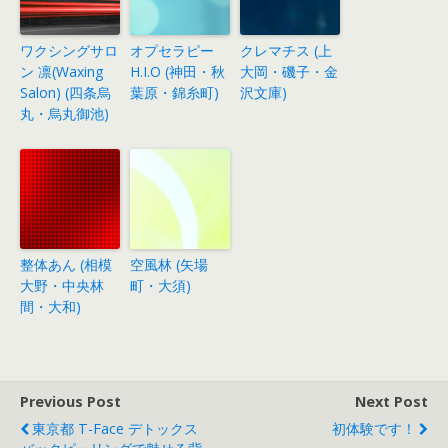
ワクシングサロ
オプセラピー
クレマチス (上
ン 凛(Waxing
H.I.O (神田・秋
大岡・磯子・金
Salon) (四条烏
葉原・錦糸町)
沢文庫)
丸・烏丸御池)
整体あん (相模
空風林 (矢場
大野・中央林
町・大須)
間・大和)
Previous Post
Next Post
東京都 T-Face デトックス
初体験です！