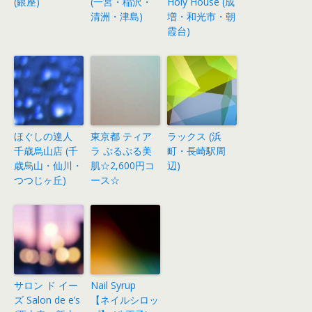
(銀座)
(一宮・稲沢・
Holy House (成
清洲・津島)
増・和光市・朝
霞台)
ほぐしの達人
東京都 ティア
ラックス (浜
千歳烏山店 (千
ラ ぷるぷる美
町・長崎駅周
歳烏山・仙川・
肌☆2,600円コ
辺)
つつじヶ丘)
ース☆
サロン ド イー
Nail Syrup
ズ Salon de e’s
【ネイルシロッ