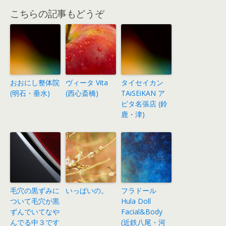
こちらの記事もどうぞ
おおにし整体院
ヴィータ Vita
タイセイカン
(明石・垂水)
(西心斎橋)
TAiSEiKAN ア
ピタ名張店 (鈴
鹿・津)
毛穴の黒ずみに
いっぱいの。
フラドール
ついて毛穴が黒
Hula Doll
ずんでいてなや
Facial&Body
んでる中３です
(近鉄八尾・河