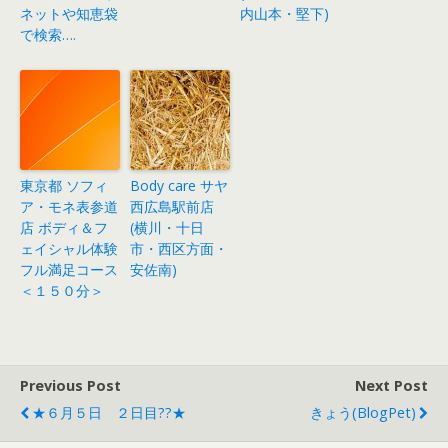
ネットや知恵袋
内山本・堅下)
で検索….
東京都 ソフィ
Body care サヤ
ア・モネ表参道
西広島駅前店
店 ボディ＆フ
(横川・十日
ェイシャル体験
市・西区方面・
フル満足コース
安佐南)
＜１５０分＞
Previous Post
Next Post
★６月５日 ２日目??★
きょう(BlogPet)