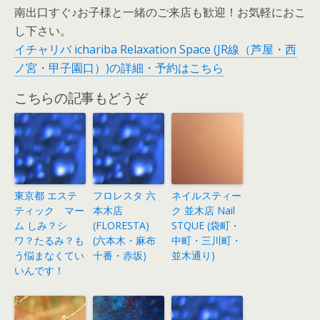
南出口すぐ♪お子様と一緒のご来店も歓迎！お気軽におこ
し下さい。
イチャリバ ichariba Relaxation Space (JR線（芦屋・西
ノ宮・甲子園口）)の詳細・予約はこちら
こちらの記事もどうぞ
東京都 エステ
フロレスタ 六
ネイルスティー
ティック マー
本木店
ク 並木店 Nail
ム しみ？シ
(FLORESTA)
STQUE (袋町・
ワ？たるみ？も
(六本木・麻布
中町・三川町・
う悩まなくてい
十番・赤坂)
並木通り)
いんです！