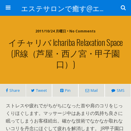
エステサロンで癒す@エステ～全国エステ情報
2011/10/24 月曜日 • No Comments
イチャリバ Ichariba Relaxation Space
(JR線（芦屋・西ノ宮・甲子園
口）)
Share
Tweet
Pin
Mail
SMS
ストレスや疲れでがちがちになった首や肩のコリをじっ
くりほぐします。マッサージ中はあまりの気持ち良さに
眠ってしまうお客様続出。確かな技術でなかなか取れな
いコリを丹念にほぐして疲れを解消します。 JR甲子園口