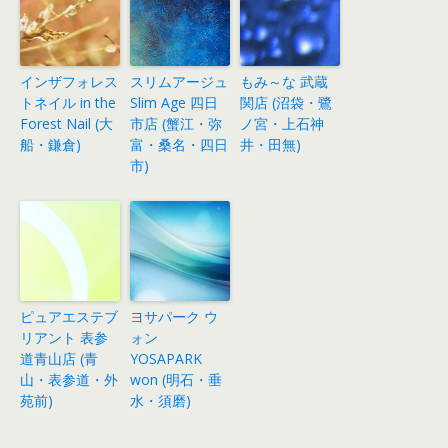
インザフォレス
スリムアージュ
もみ～な 武蔵
トネイル in the
Slim Age 四日
関店 (沼袋・鷺
Forest Nail (大
市店 (蟹江・弥
ノ宮・上石神
船・鎌倉)
富・桑名・四日
井・田無)
市)
ピュアエステブ
ヨサパーク ウ
リアント 表参
ォン
道青山店 (青
YOSAPARK
山・表参道・外
won (明石・垂
苑前)
水・須磨)