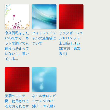
永久脱毛をした
フォトフェイシ
リラクゼーショ
いのですが、ネ
ャルの施術後に
ンサロン テテ
ットで調べても
ついて
土山店(TETE)
値段も決まって
(加古川・東加
いないし、書い
古川)
ている…
芙蓉のエステ
ネイルサロンビ
機 使用されて
ーナス VENUS
る方おられます
(市川・本八幡)