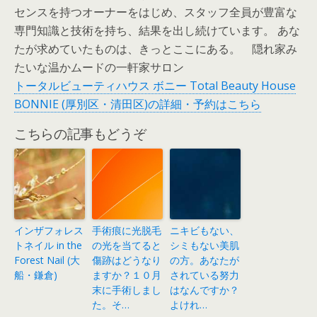
センスを持つオーナーをはじめ、スタッフ全員が豊富な
専門知識と技術を持ち、結果を出し続けています。 あな
たが求めていたものは、きっとここにある。 隠れ家み
たいな温かムードの一軒家サロン
トータルビューティハウス ボニー Total Beauty House
BONNIE (厚別区・清田区)の詳細・予約はこちら
こちらの記事もどうぞ
インザフォレス
手術痕に光脱毛
ニキビもない、
トネイル in the
の光を当てると
シミもない美肌
Forest Nail (大
傷跡はどうなり
の方。あなたが
船・鎌倉)
ますか？１０月
されている努力
末に手術しまし
はなんですか？
た。そ…
よけれ…