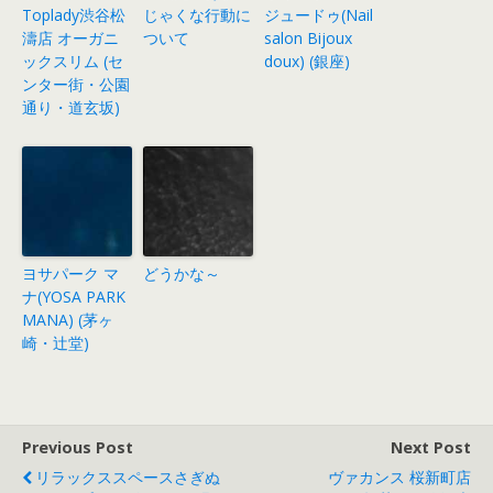
Toplady渋谷松
じゃくな行動に
ジュードゥ(Nail
濤店 オーガニ
ついて
salon Bijoux
ックスリム (セ
doux) (銀座)
ンター街・公園
通り・道玄坂)
ヨサパーク マ
どうかな～
ナ(YOSA PARK
MANA) (茅ヶ
崎・辻堂)
Previous Post
Next Post
リラックススペースさぎぬ
ヴァカンス 桜新町店