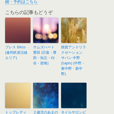
細・予約はこちら
こちらの記事もどうぞ
ブレス Bless
サムズハート
雑貨アンドリラ
(遠州鉄道沿線
豊田 (日進・豊
クゼーション
エリア)
田・知立・刈
サパン 中野
谷・碧南)
(Sapin) (中野・
東中野・新中
野)
トップレディ
２歳児のあまの
ネイルサロンビ