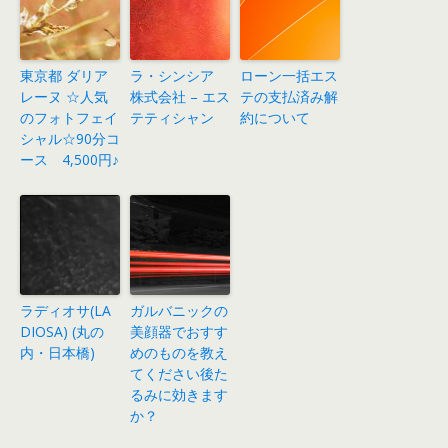
東京都 ダリア
ラ・シンシア
ローン一括エス
レーヌ ☆人気
株式会社 – エス
テの支払済み解
のフォトフェイ
テティシャン
約について
シャル☆90分コ
ース 4,500円♪
ラディオサ(LA
ガルバニックの
DIOSA) (丸の
美顔器でおすす
内・日本橋)
めのものを教え
てください後た
るみに効きます
か？