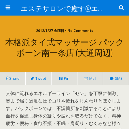
エステサロンで癒す@エステ～全国エステ情報
2012/1/27 金曜日 • No Comments
本格派タイ式マッサージ パック
ポーン南一条店 (大通周辺)
Share
Tweet
Pin
Mail
SMS
人体に流れるエネルギーライン「セン」を丁寧に刺激、
奥まで届く適度な圧でコリや疲れをじんわりとほぐしま
す。パックポーンでは、不調箇所を刺激することにより
血行を促進し身体の凝りや疲れを取るだけでなく、精神
疲労・便秘・食欲不振・不眠・肩凝り・むくみなど様々