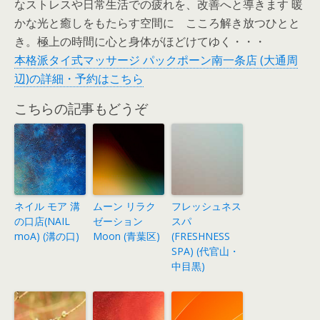
なストレスや日常生活での疲れを、改善へと導きます 暖
かな光と癒しをもたらす空間に こころ解き放つひとと
き。極上の時間に心と身体がほどけてゆく・・・
本格派タイ式マッサージ パックポーン南一条店 (大通周
辺)の詳細・予約はこちら
こちらの記事もどうぞ
ネイル モア 溝
ムーン リラク
フレッシュネス
の口店(NAIL
ゼーション
スパ
moA) (溝の口)
Moon (青葉区)
(FRESHNESS
SPA) (代官山・
中目黒)