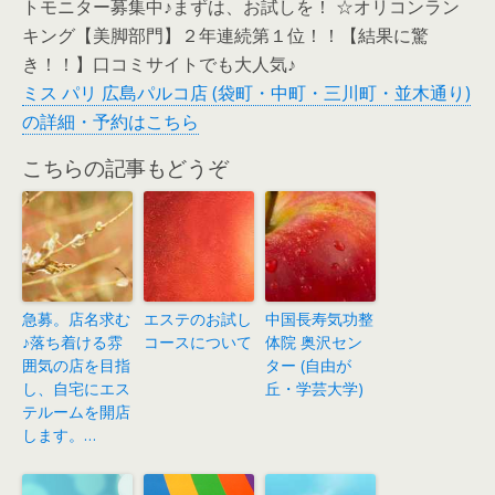
トモニター募集中♪まずは、お試しを！ ☆オリコンラン
キング【美脚部門】２年連続第１位！！【結果に驚
き！！】口コミサイトでも大人気♪
ミス パリ 広島パルコ店 (袋町・中町・三川町・並木通り)
の詳細・予約はこちら
こちらの記事もどうぞ
急募。店名求む
エステのお試し
中国長寿気功整
♪落ち着ける雰
コースについて
体院 奥沢セン
囲気の店を目指
ター (自由が
し、自宅にエス
丘・学芸大学)
テルームを開店
します。…