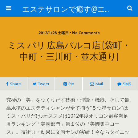
エステサロンで癒す@エステ～全国エステ情報
2012/1/28 土曜日 • No Comments
ミス パリ 広島パルコ店 (袋町・
中町・三川町・並木通り)
Share
Tweet
Pin
Mail
SMS
究極の「美」をつくりだす技術・理論・機器、そして最
高水準のエステティシャンが全て揃う”５つ星サロン”は
ミス・パリだけ♪オススメは2012年度オリコン顧客満足
度ランキング「美脚部門」第１位の『美脚集中コー
ス』。技術力・効果に文句ナシの実績！今ならダイエッ