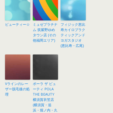
ビューティー☆
ミュゼプラチナ
フィジック恵比
ム 筑紫野ゆめ
寿カイロプラク
タウン店 (その
ティックアンド
他福岡エリア)
ヨガスタジオ
(恵比寿・広尾)
Vラインのレー
ポーラ ザ ビュ
ザー脱毛後の処
ーティ POLA
理
THE BEAUTY
横須賀衣笠店
(横須賀・追
浜・堀ノ内・久