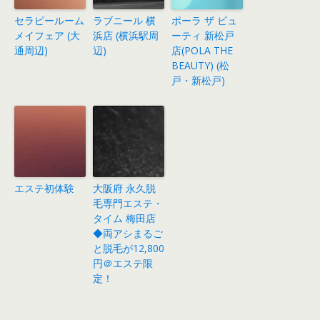
セラピールーム
ラブニール 横
ポーラ ザ ビュ
メイフェア (大
浜店 (横浜駅周
ーティ 新松戸
通周辺)
辺)
店(POLA THE
BEAUTY) (松
戸・新松戸)
エステ初体験
大阪府 永久脱
毛専門エステ・
タイム 梅田店
◆両アシまるご
と脱毛が12,800
円＠エステ限
定！