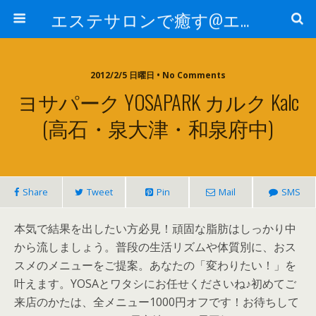
エステサロンで癒す@エステ～全国エステ情報
2012/2/5 日曜日 • No Comments
ヨサパーク YOSAPARK カルク Kalc
(高石・泉大津・和泉府中)
Share
Tweet
Pin
Mail
SMS
本気で結果を出したい方必見！頑固な脂肪はしっかり中
から流しましょう。普段の生活リズムや体質別に、おス
スメのメニューをご提案。あなたの「変わりたい！」を
叶えます。YOSAとワタシにお任せくださいね♪初めてご
来店のかたは、全メニュー1000円オフです！お待ちして