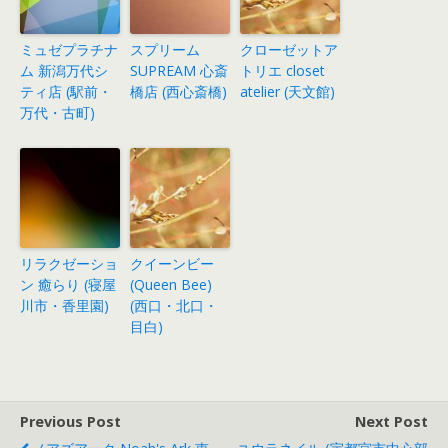
ミュゼプラチナ
スプリーム
クローゼットア
ム 新潟万代シ
SUPREAM 心斎
トリエ closet
ティ店 (駅前・
橋店 (西心斎橋)
atelier (天文館)
万代・古町)
リラクゼーショ
クイーンビー
ン 癒らり (寝屋
(Queen Bee)
川市・香里園)
(西口・北口・
目白)
Previous Post
Next Post