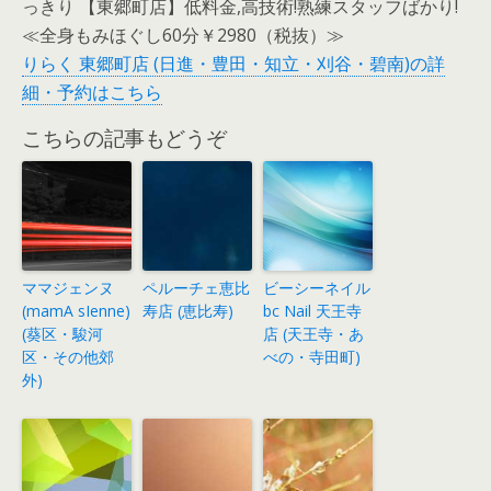
っきり 【東郷町店】低料金,高技術!熟練スタッフばかり!
≪全身もみほぐし60分￥2980（税抜）≫
りらく 東郷町店 (日進・豊田・知立・刈谷・碧南)の詳
細・予約はこちら
こちらの記事もどうぞ
ママジェンヌ
ペルーチェ恵比
ビーシーネイル
(mamA sIenne)
寿店 (恵比寿)
bc Nail 天王寺
(葵区・駿河
店 (天王寺・あ
区・その他郊
べの・寺田町)
外)