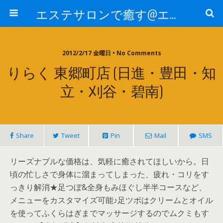
エステサロンで癒す@エステ～全国エステ情報
2012/2/17 金曜日 • No Comments
りらく 東郷町店 (日進・豊田・知
立・刈谷・碧南)
Share
Tweet
Pin
Mail
SMS
リーズナブルな価格は、気軽に癒されてほしいから。日
頃の忙しさで身体に溜まってしまった、疲れ・コリをす
っきり解消★足つぼ&全身もみほぐし半半コースなど、
メニューをカスタマイズ可能♪足ツボはクリームとオイル
を使ってふくらはぎまでマッサージするのでムクミもす