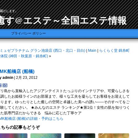
届けします。
癒す@エステ～全国エステ情報
プライバシー ポリシー
ミュゼプラチナム グラン池袋店 (西口・北口・目白)
|
Main
|
らくらく堂 錦糸町
体院 (神田・秋葉原・錦糸町)
»
PMK船橋店 (船橋)
y admin
| 2月 23, 2012
バリ島から直輸入したアジアンテイストたっぷりのインテリアや、可愛らしさを
強調したお姫様ラインのお部屋まで、様々な工夫を凝らしてお客様をお迎えして
おります。ゆったりとした癒しの空間と卓越した美への誘い――そのすべてをご
体験してください。 ★みんなのエステ ランキング★第1位！女性の肌を知りつく
した肌専門店だからできる 悩みに応じた丁寧ケア
MK船橋店 (船橋)の詳細・予約はこちら
こちらの記事もどうぞ