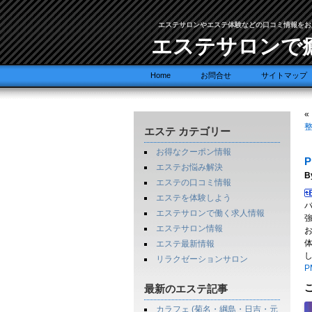
エステサロンやエステ体験などの口コミ情報をお
エステサロンで
Home
お問合せ
サイトマップ
«
整
エステ カテゴリー
お得なクーポン情報
エステお悩み解決
B
エステの口コミ情報
エステを体験しよう
エステサロンで働く求人情報
エステサロン情報
エステ最新情報
リラクゼーションサロン
P
最新のエステ記事
カラフェ (菊名・綱島・日吉・元