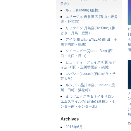
住吉)
ルテラ(Lutella) (船橋)
エサージュ 表参道店 (青山・表参
道・外苑前)
リファイン 月島店(Re:Fine) (勝
どき・月島・豊洲)
アイラ 町田店(EYELA) (町田・玉
会
川学園前・鶴川)
田
クイーンビー(Queen Bee) (西
口・北口・目白)
ビューティーフェイス 町田モデ
ィ店 (町田・玉川学園前・鶴川)
レパシィ(Lepasi) (自由が丘・学
芸大学)
ルシアン 品川本店(Lushian) (品
川・田町・浜松町)
まつげエクステ＆ネイルサロン
ン
エムスマイル(M smile) (新横浜・セ
ンター南・センター北)
(
崎
Archives
T
2016年6月