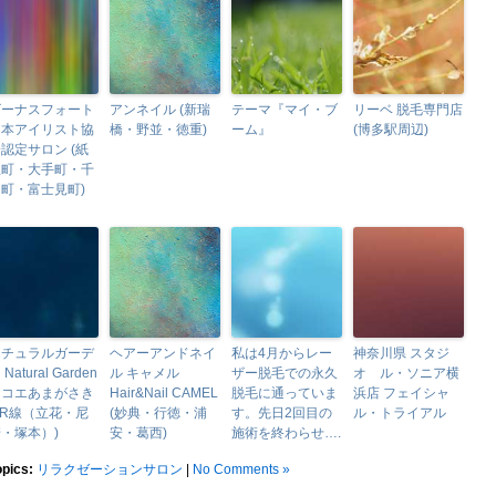
ビーナスフォート
アンネイル (新瑞
テーマ『マイ・ブ
リーベ 脱毛専門店
日本アイリスト協
橋・野並・徳重)
ーム』
(博多駅周辺)
認定サロン (紙
屋町・大手町・千
町・富士見町)
ナチュラルガーデ
ヘアーアンドネイ
私は4月からレー
神奈川県 スタジ
 Natural Garden
ル キャメル
ザー脱毛での永久
オ ル・ソニア横
ココエあまがさき
Hair&Nail CAMEL
脱毛に通っていま
浜店 フェイシャ
JR線（立花・尼
(妙典・行徳・浦
す。先日2回目の
ル・トライアル
・塚本）)
安・葛西)
施術を終わらせ….
opics:
リラクゼーションサロン
|
No Comments »