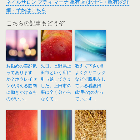
ネイルサロン プティ マーナ 亀有店 (北千住・亀有)の詳
細・予約はこちら
こちらの記事もどうぞ
お勧めの美顔気
先日、長野県上
教えて下さい!!
ってあります
田市という所に
よくクリニック
か？ホウレイセ
引っ越してきま
などで脱毛をし
ンが消える筋肉
した。上田市の
ている看護婦
に働きかけるも
事は全く分から
(助手??)の方っ
のがいい…
なくて….
ています…