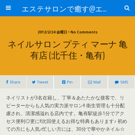
エステサロンで癒す@エステ～全国エステ情報
2012/2/24 金曜日 • No Comments
ネイルサロン プティ マーナ 亀
有店 (北千住・亀有)
Share
Tweet
Pin
Mail
SMS
ネイリストが3名在籍し、丁寧＆あたたかな接客で、リ
ピーターからも人気の実力派サロン!! 衛生管理も十分配
慮され、清潔感溢れる店内です。亀有駅徒歩1分でアク
セス便利◎更に!!次回使えるお得な特典もあります♪ 初め
ての方にも人気♪忙しい方には、30分で華やかネイル☆