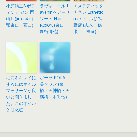
小顔矯正&ボデ
ラヴィニール L
エステティック
ィケア ジン 岡
avenir ヘアーリ
ナキレ Esthetic
山店(Jin) (岡山
ゾート Hair
na ki re ふじみ
駅東口・西口)
Resort (東口・
野店 (志木・鶴
新宿御苑)
瀬・上福岡)
毛穴をキレイに
ポーラ POLA
するにはオイル
美ソワン (京
マッサージが良
橋・天神橋・天
いと聞きまし
満橋・本町他)
た。このオイル
とは化粧…