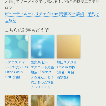
と行けてノーメイクでも帰れる！北仙台の格安エステサ
ロン
ビューティルームリチェ Ri‐che (青葉区)の詳細・予約は
こちら
こちらの記事もどうぞ
ヘアエステ オ
愛知県 ビー・
加圧スタジオ
ーパスワン Hair
エスコート尾張
EOM in 静岡
Esthe OPUS
旭店 「＠エス
(瀬名・草薙・
ONE (前橋)
テを見た」と予
清水区)
約があった場合
☆５％OFF☆