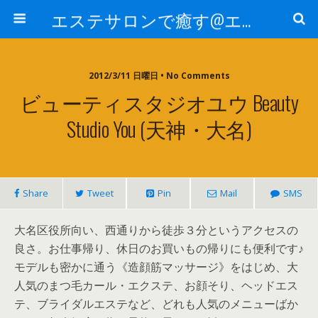
エステサロンで癒す@エステ～全国エステ情報
2012/3/11 日曜日 • No Comments
ビューティスタジオユウ Beauty
Studio You (天神・大名)
Share
Tweet
Pin
Mail
SMS
大名区役所向い、西通りから徒歩３分というアクセスの
良さ。お仕事帰り、休日のお買いもの帰りにも便利です♪
モデルも密かに通う《造顔筋マッサージ》をはじめ、大
人気のまつ毛カール・エクステ、お顔そり、ヘッドエス
テ、ブライダルエステなど、どれも人気のメニューばか