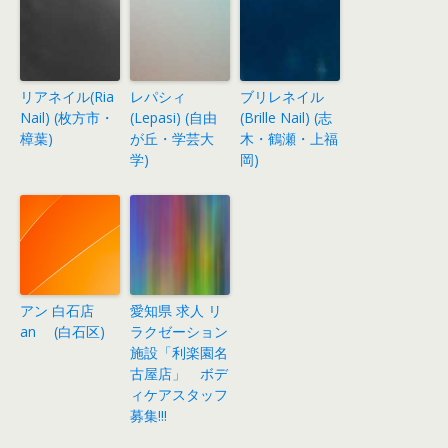
リアネイル(Ria
レパシィ
ブリレネイル
Nail) (枚方市・
(Lepasi) (自由
(Brille Nail) (志
樟葉)
が丘・学芸大
木・鶴瀬・上福
学)
岡)
アン 白石店
愛知県 求人 リ
an (白石区)
ラクゼーション
施設「利楽園名
古屋店」 ボデ
ィケアスタッフ
募集!!!