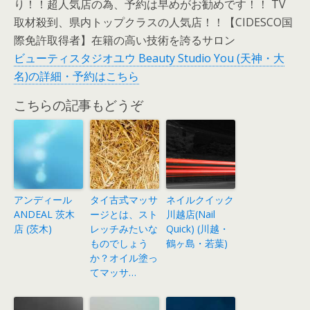
り！！超人気店の為、予約は早めがお勧めです！！ TV
取材殺到、県内トップクラスの人気店！！【CIDESCO国
際免許取得者】在籍の高い技術を誇るサロン
ビューティスタジオユウ Beauty Studio You (天神・大
名)の詳細・予約はこちら
こちらの記事もどうぞ
アンディール
タイ古式マッサ
ネイルクイック
ANDEAL 茨木
ージとは、スト
川越店(Nail
店 (茨木)
レッチみたいな
Quick) (川越・
ものでしょう
鶴ヶ島・若葉)
か？オイル塗っ
てマッサ…