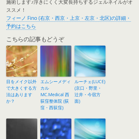
施術します♪浮きにくく大変長持ちするジェルネイルがオ
ススメ！
フィーノ Fino (右京・西京・上京・左京・北区)の詳細・
予約はこちら
こちらの記事もどうぞ
目をメイク以外
エムシーメディ
ルーチェ(LUCE)
で大きくする方
カル
(京口・野里・
法はあります
MC.Medical 西
辻井・今宿方
か？
荻窪整体院 (荻
面)
窪・西荻窪)