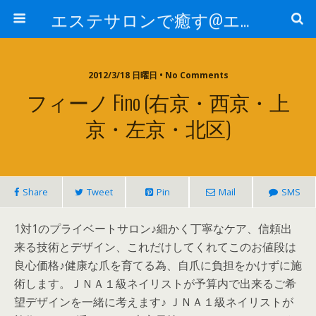
エステサロンで癒す@エステ～全国エステ情報
2012/3/18 日曜日 • No Comments
フィーノ Fino (右京・西京・上
京・左京・北区)
Share
Tweet
Pin
Mail
SMS
1対1のプライベートサロン♪細かく丁寧なケア、信頼出
来る技術とデザイン、これだけしてくれてこのお値段は
良心価格♪健康な爪を育てる為、自爪に負担をかけずに施
術します。ＪＮＡ１級ネイリストが予算内で出来るご希
望デザインを一緒に考えます♪ ＪＮＡ１級ネイリストが