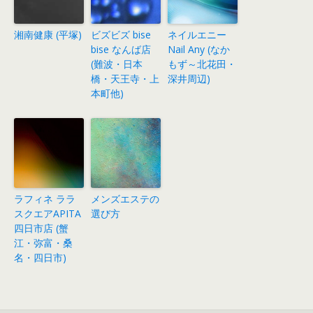
湘南健康 (平塚)
ビズビズ bise
ネイルエニー
bise なんば店
Nail Any (なか
(難波・日本
もず～北花田・
橋・天王寺・上
深井周辺)
本町他)
ラフィネ ララ
メンズエステの
スクエアAPITA
選び方
四日市店 (蟹
江・弥富・桑
名・四日市)