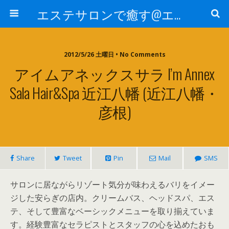
エステサロンで癒す@エステ～全国エステ情報
2012/5/26 土曜日 • No Comments
アイムアネックスサラ I’m Annex
Sala Hair&spa 近江八幡 (近江八幡・
彦根)
Share
Tweet
Pin
Mail
SMS
サロンに居ながらリゾート気分が味わえるバリをイメー
ジした安らぎの店内。クリームバス、ヘッドスパ、エス
テ、そして豊富なベーシックメニューを取り揃えていま
す。経験豊富なセラピストとスタッフの心を込めたおも