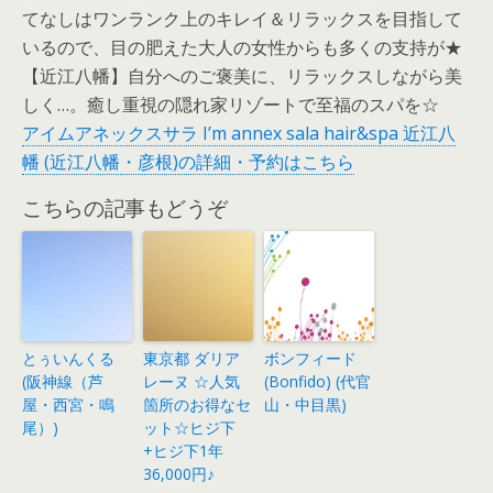
てなしはワンランク上のキレイ＆リラックスを目指して
いるので、目の肥えた大人の女性からも多くの支持が★
【近江八幡】自分へのご褒美に、リラックスしながら美
しく…。癒し重視の隠れ家リゾートで至福のスパを☆
アイムアネックスサラ I’m annex sala hair&spa 近江八
幡 (近江八幡・彦根)の詳細・予約はこちら
こちらの記事もどうぞ
とぅいんくる
東京都 ダリア
ボンフィード
(阪神線（芦
レーヌ ☆人気
(Bonfido) (代官
屋・西宮・鳴
箇所のお得なセ
山・中目黒)
尾）)
ット☆ヒジ下
+ヒジ下1年
36,000円♪