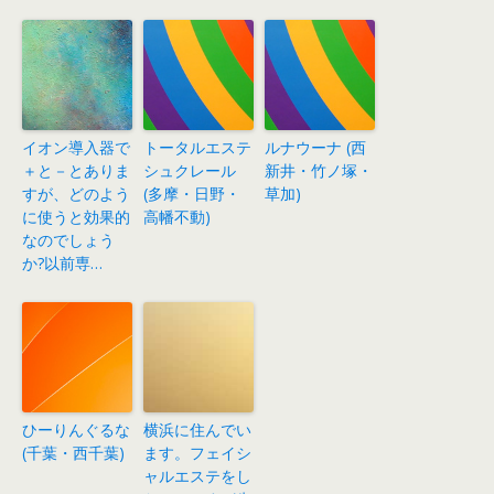
イオン導入器で
トータルエステ
ルナウーナ (西
＋と－とありま
シュクレール
新井・竹ノ塚・
すが、どのよう
(多摩・日野・
草加)
に使うと効果的
高幡不動)
なのでしょう
か?以前専…
ひーりんぐるな
横浜に住んでい
(千葉・西千葉)
ます。フェイシ
ャルエステをし