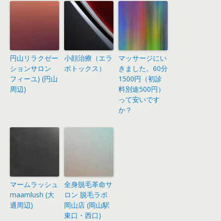
円山リラクゼー
小顔治療（エラ
マッサージにい
ションサロン
ボトックス）
きました。60分
フィーユ) (円山
1500円（初診
周辺)
料別途500円）
って安いです
か？
マームラッシュ
全身脱毛革命サ
maamlush (大
ロン 脱毛ラボ
通周辺)
岡山店 (岡山駅
東口・西口)