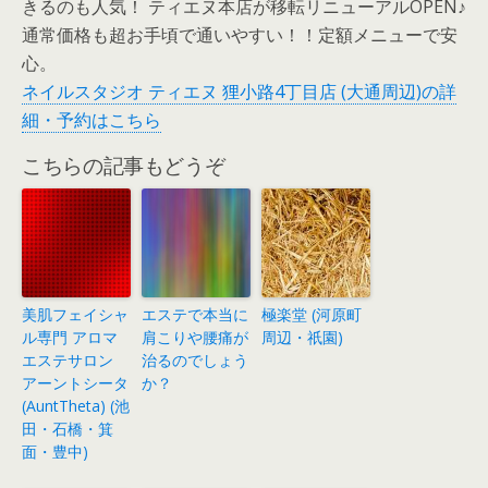
きるのも人気！ ティエヌ本店が移転リニューアルOPEN♪
通常価格も超お手頃で通いやすい！！定額メニューで安
心。
ネイルスタジオ ティエヌ 狸小路4丁目店 (大通周辺)の詳
細・予約はこちら
こちらの記事もどうぞ
美肌フェイシャ
エステで本当に
極楽堂 (河原町
ル専門 アロマ
肩こりや腰痛が
周辺・祇園)
エステサロン
治るのでしょう
アーントシータ
か？
(AuntTheta) (池
田・石橋・箕
面・豊中)