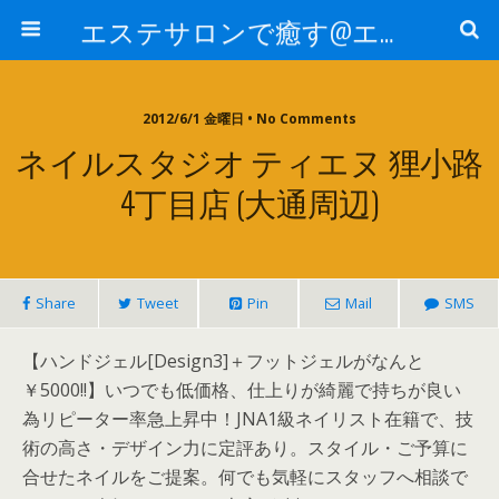
エステサロンで癒す@エステ～全国エステ情報
2012/6/1 金曜日 • No Comments
ネイルスタジオ ティエヌ 狸小路
4丁目店 (大通周辺)
Share
Tweet
Pin
Mail
SMS
【ハンドジェル[Design3]＋フットジェルがなんと
￥5000!!】いつでも低価格、仕上りが綺麗で持ちが良い
為リピーター率急上昇中！JNA1級ネイリスト在籍で、技
術の高さ・デザイン力に定評あり。スタイル・ご予算に
合せたネイルをご提案。何でも気軽にスタッフへ相談で