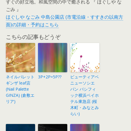
すぐの好立地。和風空間の中で癒される 『 ほぐしや な
ごみ 』
ほぐしや なごみ 中島公園店 (市電沿線・すすきの以南方
面)の詳細・予約はこちら
こちらの記事もどうぞ
ネイルパレット
3P+2P=5P??
ビューティアベ
ギンザ leaf店
ニューソシエ
(Nail Palette
パン パシフィ
GINZA) (倉敷エ
ック横浜ベイホ
リア)
テル東急店 (桜
木町・みなとみ
らい)