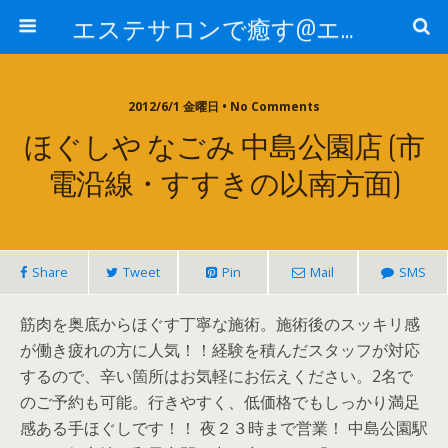
エステサロンで癒す@エステ～全国エステ情報
2012/6/1 金曜日 • No Comments
ほぐしや なごみ 中島公園店 (市
電沿線・すすきの以南方面)
Share
Tweet
Pin
Mail
SMS
筋肉を奥底からほぐす丁寧な施術。施術後のスッキリ感
が働き疲れの方に人気！！経験を積んだスタッフが対応
するので、辛い箇所はお気軽にお伝えください。2名で
のご予約も可能。行きやすく、低価格でもしっかり満足
感ある手ほぐしです！！ 夜２３時まで営業！ 中島公園駅