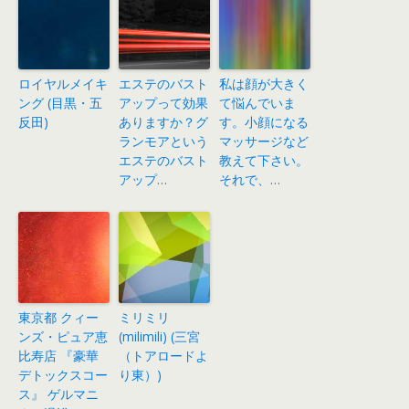
ロイヤルメイキ
エステのバスト
私は顔が大きく
ング (目黒・五
アップって効果
て悩んでいま
反田)
ありますか？グ
す。小顔になる
ランモアという
マッサージなど
エステのバスト
教えて下さい。
アップ…
それで、…
東京都 クィー
ミリミリ
ンズ・ピュア恵
(milimili) (三宮
比寿店 『豪華
（トアロードよ
デトックスコー
り東）)
ス』 ゲルマニ