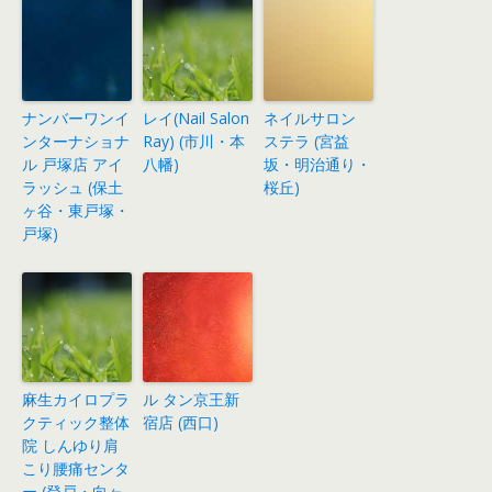
ナンバーワンイ
レイ(Nail Salon
ネイルサロン
ンターナショナ
Ray) (市川・本
ステラ (宮益
ル 戸塚店 アイ
八幡)
坂・明治通り・
ラッシュ (保土
桜丘)
ヶ谷・東戸塚・
戸塚)
麻生カイロプラ
ル タン京王新
クティック整体
宿店 (西口)
院 しんゆり肩
こり腰痛センタ
ー (登戸・向ヶ