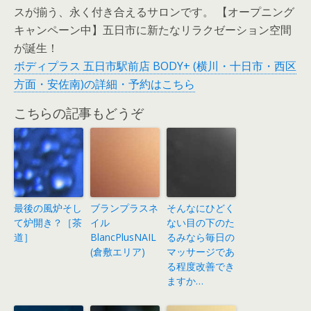
スが揃う、永く付き合えるサロンです。 【オープニング
キャンペーン中】五日市に新たなリラクゼーション空間
が誕生！
ボディプラス 五日市駅前店 BODY+ (横川・十日市・西区
方面・安佐南)の詳細・予約はこちら
こちらの記事もどうぞ
最後の風炉そし
ブランプラスネ
そんなにひどく
て炉開き？［茶
イル
ない目の下のた
道］
BlancPlusNAIL
るみなら毎日の
(倉敷エリア)
マッサージであ
る程度改善でき
ますか…