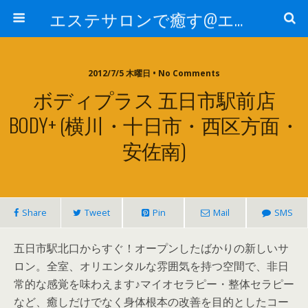
エステサロンで癒す@エステ～全国エステ情報
2012/7/5 木曜日 • No Comments
ボディプラス 五日市駅前店
BODY+ (横川・十日市・西区方面・
安佐南)
Share
Tweet
Pin
Mail
SMS
五日市駅北口からすぐ！オープンしたばかりの新しいサ
ロン。全室、オリエンタルな雰囲気を持つ空間で、非日
常的な感覚を味わえます♪マイオセラピー・整体セラピー
など、癒しだけでなく身体根本の改善を目的としたコー