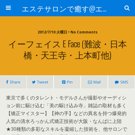
エステサロンで癒す@エステ～全国エステ情報
2012/7/10 火曜日 • No Comments
イーフェイス E Face (難波・日本
橋・天王寺・上本町他)
Share
Tweet
Pin
Mail
SMS
東京で多くのタレント・モデルさんが撮影やオーディシ
ョン前に駆け込む「美の駆け込み寺」雑誌の取材も多く
【矯正マイスター】【神の手】などの異名を持つ爆発的
人気の清水ろっかん式矯正技術が大阪・なんばに上陸
★30種類の多彩なスキルを凝縮した技術を、他サロンで