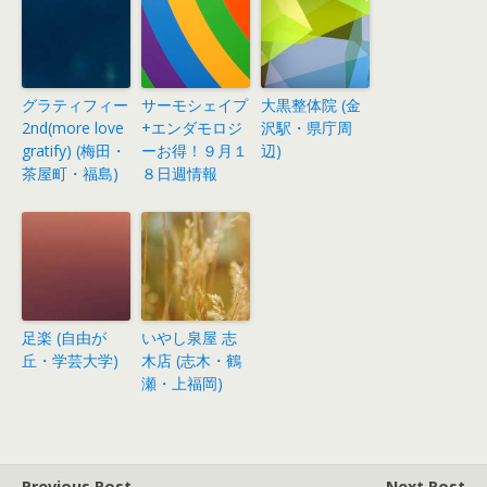
グラティフィー
サーモシェイプ
大黒整体院 (金
2nd(more love
+エンダモロジ
沢駅・県庁周
gratify) (梅田・
ーお得！９月１
辺)
茶屋町・福島)
８日週情報
足楽 (自由が
いやし泉屋 志
丘・学芸大学)
木店 (志木・鶴
瀬・上福岡)
Previous Post
Next Post