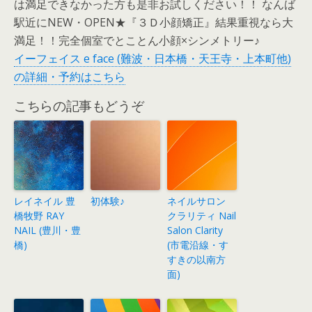
は満足できなかった方も是非お試しください！！ なんば
駅近にNEW・OPEN★『３Ｄ小顔矯正』結果重視なら大
満足！！完全個室でとことん小顔×シンメトリー♪
イーフェイス e face (難波・日本橋・天王寺・上本町他)
の詳細・予約はこちら
こちらの記事もどうぞ
レイネイル 豊
初体験♪
ネイルサロン
橋牧野 RAY
クラリティ Nail
NAIL (豊川・豊
Salon Clarity
橋)
(市電沿線・す
すきの以南方
面)