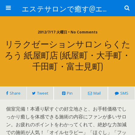
エステサロンで癒す@エステ～全国エステ情報
2012/7/17 火曜日 • No Comments
リラクゼーションサロン らくた
ろう 紙屋町店 (紙屋町・大手町・
千田町・富士見町)
Share
Tweet
Pin
Mail
SMS
個室完備！本通り駅すぐの好立地さと、お手軽価格でし
っかり癒しを体感できる施術の内容にファンが多いサロ
ン。お疲れのポイントをわかってくれて、絶妙な力加減
での施術が人気！「オイルセラピー」「ほぐし」「フッ