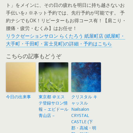
ト」をメインに、その日の疲れを明日に持ち越さないお
手伝いを♪ ※ネット予約では、先行予約が可能です。 予
約ナシでもOK！リピーターもお得コース有！【肩こり・
腰痛・疲労・むくみ】はお任せ！
リラクゼーションサロン らくたろう 紙屋町店 (紙屋町・
大手町・千田町・富士見町)の詳細・予約はこちら
こちらの記事もどうぞ
今日の出来事
東京都 ＠エス
クリスタル キ
テ登録サロン情
ャッスル
報 – エピドール
Nailsalon
青山店 –
CRYSTAL
CASTLE (下
郡・高城・明