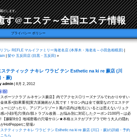
届けします。
癒す@エステ～全国エステ情報
プライバシー ポリシー
リフレ REFLE マルイファミリー海老名店 (本厚木・海老名～小田急相模原)
|
ain
|
髪や 五反田店 (目黒・五反田)
»
ステティック ナキレ ワラビ テン Esthetic na ki re 蕨店 (川
口・蕨)
y admin
| 8月 2, 2012
【スポーツクラブ ルネサンス蕨店】内でアクセス◎リーズナブルでわかりやすい
料金体系×[効果重視]実力派施術が人気です！サロン内は全て個室なのでエステデ
ビューにぴったり。アジアンリゾート風の店内は地元にいるとは思えないリュク
感♪小顔/毛穴/美白/肌トラブル改善…お悩み別に対応したクーポン2100円～は必
見! 【蕨駅8分】地域密着の穴場サロン★本格エステがプチプラで叶う大人の隠れ
がHotPepperに登場♪
ステティック ナキレ ワラビ テン Esthetic na ki re 蕨店 (川口・蕨)の詳細・予約
はこちら