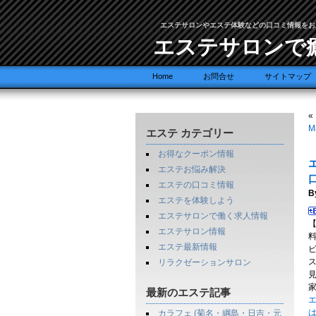
エステサロンやエステ体験などの口コミ情報をお
エステサロンで
Home
お問合せ
サイトマップ
«
M
エステ カテゴリー
お得なクーポン情報
エ
エステお悩み解決
エステの口コミ情報
B
エステを体験しよう
エステサロンで働く求人情報
エステサロン情報
エステ最新情報
ス
リラクゼーションサロン
家
最新のエステ記事
エ
カラフェ (菊名・綱島・日吉・元