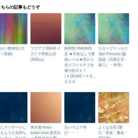
こちらの記事もどうぞ
かい整体院 (大
ブブアブ BBAB イ
静岡県 PMK静岡
スタープリンセス
～西新)
ズミヤ和歌山店
店 ★手術なしで整
Star Princess (阪
(和歌山)
形レベル★首から
急線（武庫之荘・
光リフトＵＰで女
塚口）・伊丹)
優小顔ＧＥＴ
♪￥18,000⇒￥６，
０９０
人にマッサージし
東京都 masu
占いマニア再
よくなる院 (蟹
てもらうと気持ち
asian relax 肌荒れ
び・・・
江・弥富・桑名・