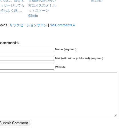
いいのに、自分で
☆新陳代謝の悪い
四日市)
マッサージしても
方にオススメ！ホ
持ちよく感….
ットストーン
65min
opics:
リラクゼーションサロン
|
No Comments »
omments
Name (required)
Mail (will not be published) (required)
Website