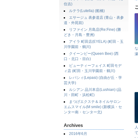
住吉)
ルテラ(Lutella) (船橋)
エサージュ 表参道店 (青山・表参
道・外苑前)
リファイン 月島店(Re:Fine) (勝
どき・月島・豊洲)
アイラ 町田店(EYELA) (町田・玉
川学園前・鶴川)
な
クイーンビー(Queen Bee) (西
濠
口・北口・目白)
ビューティーフェイス 町田モデ
ィ店 (町田・玉川学園前・鶴川)
レパシィ(Lepasi) (自由が丘・学
芸大学)
ルシアン 品川本店(Lushian) (品
川・田町・浜松町)
まつげエクステ＆ネイルサロン
エムスマイル(M smile) (新横浜・セ
ンター南・センター北)
Archives
2016年6月