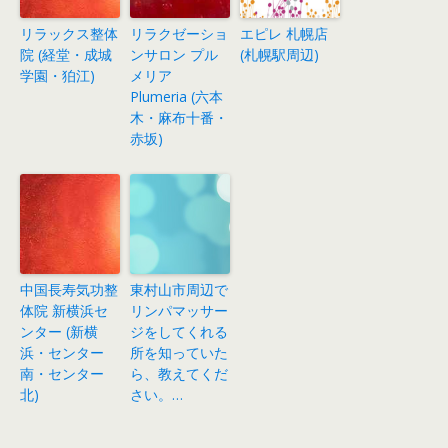
リラックス整体
リラクゼーショ
エピレ 札幌店
院 (経堂・成城
ンサロン プル
(札幌駅周辺)
学園・狛江)
メリア
Plumeria (六本
木・麻布十番・
赤坂)
中国長寿気功整
東村山市周辺で
体院 新横浜セ
リンパマッサー
ンター (新横
ジをしてくれる
浜・センター
所を知っていた
南・センター
ら、教えてくだ
北)
さい。…