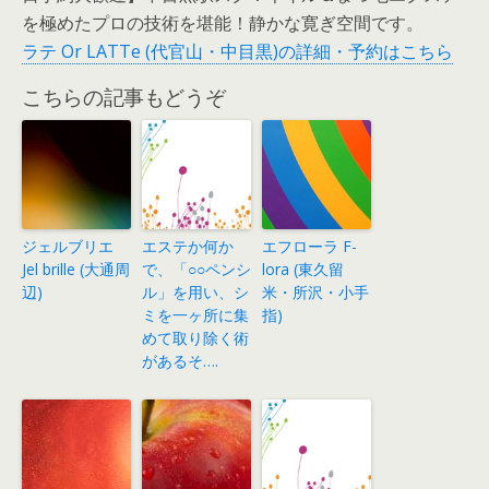
を極めたプロの技術を堪能！静かな寛ぎ空間です。
ラテ Or LATTe (代官山・中目黒)の詳細・予約はこちら
こちらの記事もどうぞ
ジェルブリエ
エステか何か
エフローラ F-
Jel brille (大通周
で、「○○ペンシ
lora (東久留
辺)
ル」を用い、シ
米・所沢・小手
ミを一ヶ所に集
指)
めて取り除く術
があるそ….