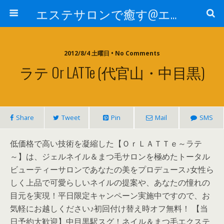
エステサロンで癒す@エステ～全国エステ情報
2012/8/4 土曜日 • No Comments
ラテ Or LATTe (代官山・中目黒)
Share
Tweet
Pin
Mail
SMS
低価格で高い技術を凝縮した【ＯｒＬＡＴＴｅ～ラテ
～】は、ジェルネイル＆まつ毛サロンを極めたトータル
ビューティーサロンであなたの美をプロデュース♪女性ら
しく上品で可愛らしいネイルの提案や、あなたの憧れの
目元を実現！平日限定キャンペーン実施中ですので、お
気軽にお越しください♪初回付け替え時オフ無料！ 【当
日予約大歓迎】中目黒駅スグ！ネイル＆まつ毛エクステ