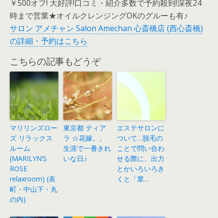
￥500オフ! 大好評!口コミ・紹介多数で予約殺到!深夜24
時まで営業★オイルクレンジングOKのグルーも有♪
サロン アメチャン Salon Amechan 心斎橋店 (西心斎橋)
の詳細・予約はこちら
こちらの記事もどうぞ
マリリンズロー
東京都 ティア
エステサロンに
ズ リラックス
ラ ☆花嫁。。
ついて…脱毛の
ルーム
生涯で一番きれ
ことで問い合わ
(MARILYN’S
いな日♪
せる際に、出力
ROSE
とかいろいろき
relaxroom) (表
くと「業…
町・中山下・丸
の内)