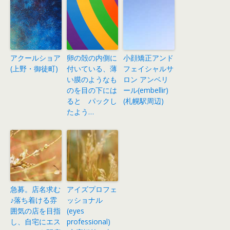
アクールショア
卵の殻の内側に
小顔矯正アンド
(上野・御徒町)
付いている、薄
フェイシャルサ
い膜のようなも
ロン アンベリ
のを目の下には
ール(embellir)
ると パックし
(札幌駅周辺)
たよう…
急募。店名求む
アイズプロフェ
♪落ち着ける雰
ッショナル
囲気の店を目指
(eyes
し、自宅にエス
professional)