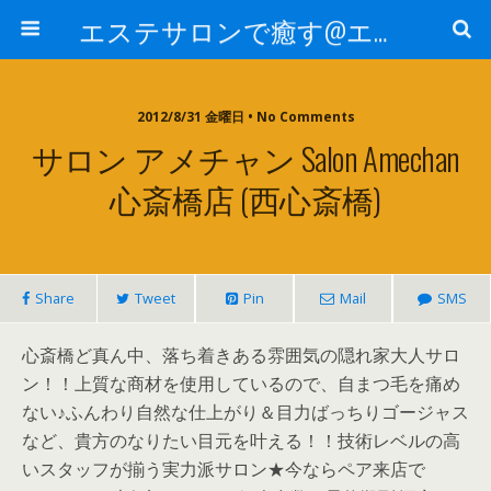
エステサロンで癒す@エステ～全国エステ情報
2012/8/31 金曜日 • No Comments
サロン アメチャン Salon Amechan
心斎橋店 (西心斎橋)
Share
Tweet
Pin
Mail
SMS
心斎橋ど真ん中、落ち着きある雰囲気の隠れ家大人サロ
ン！！上質な商材を使用しているので、自まつ毛を痛め
ない♪ふんわり自然な仕上がり＆目力ばっちりゴージャス
など、貴方のなりたい目元を叶える！！技術レベルの高
いスタッフが揃う実力派サロン★今ならペア来店で