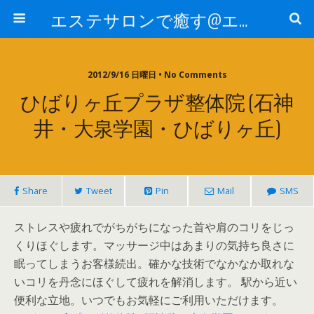
エステサロンで癒す@エステ～全国エステ情報
2012/9/16 日曜日 • No Comments
ひばりヶ丘プラザ整体院 (石神
井・大泉学園・ひばりヶ丘)
Share
Tweet
Pin
Mail
SMS
ストレスや疲れでがちがちになった首や肩のコリをじっ
くりほぐします。マッサージ中はあまりの気持ち良さに
眠ってしまうお客様続出。確かな技術でなかなか取れな
いコリを丹念にほぐして疲れを解消します。 駅から近い
便利な立地。いつでもお気軽にご利用いただけます。