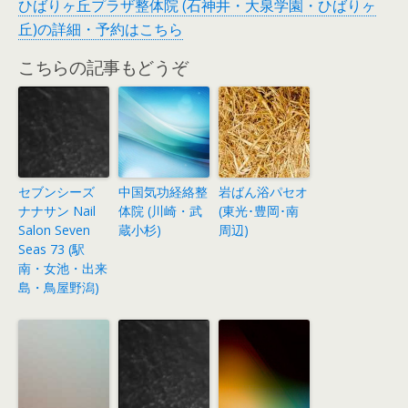
ひばりヶ丘プラザ整体院 (石神井・大泉学園・ひばりヶ
丘)の詳細・予約はこちら
こちらの記事もどうぞ
セブンシーズ
中国気功経絡整
岩ばん浴パセオ
ナナサン Nail
体院 (川崎・武
(東光･豊岡･南
Salon Seven
蔵小杉)
周辺)
Seas 73 (駅
南・女池・出来
島・鳥屋野潟)