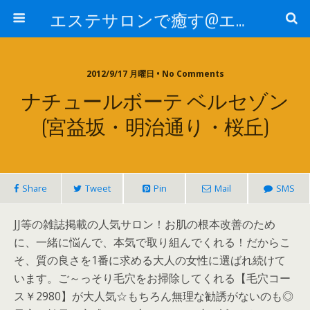
エステサロンで癒す@エステ～全国エステ情報
2012/9/17 月曜日 • No Comments
ナチュールボーテ ベルセゾン
(宮益坂・明治通り・桜丘)
Share
Tweet
Pin
Mail
SMS
JJ等の雑誌掲載の人気サロン！お肌の根本改善のため
に、一緒に悩んで、本気で取り組んでくれる！だからこ
そ、質の良さを1番に求める大人の女性に選ばれ続けて
います。ご～っそり毛穴をお掃除してくれる【毛穴コー
ス￥2980】が大人気☆もちろん無理な勧誘がないのも◎