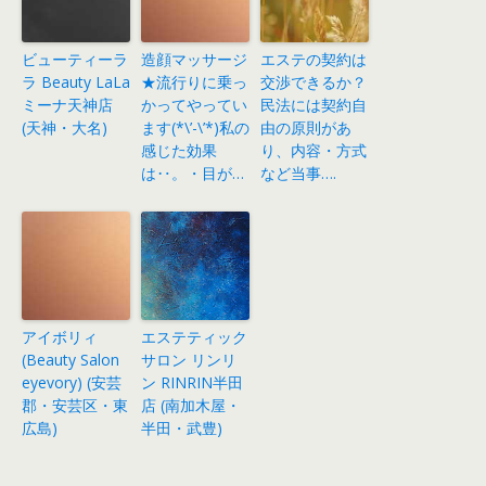
ビューティーラ
造顔マッサージ
エステの契約は
ラ Beauty LaLa
★流行りに乗っ
交渉できるか？
ミーナ天神店
かってやってい
民法には契約自
(天神・大名)
ます(*\’-\’*)私の
由の原則があ
感じた効果
り、内容・方式
は‥。・目が…
など当事….
アイボリィ
エステティック
(Beauty Salon
サロン リンリ
eyevory) (安芸
ン RINRIN半田
郡・安芸区・東
店 (南加木屋・
広島)
半田・武豊)