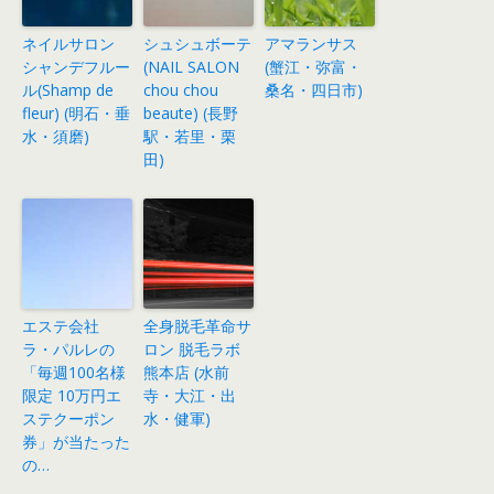
ネイルサロン
シュシュボーテ
アマランサス
シャンデフルー
(NAIL SALON
(蟹江・弥富・
ル(Shamp de
chou chou
桑名・四日市)
fleur) (明石・垂
beaute) (長野
水・須磨)
駅・若里・栗
田)
エステ会社
全身脱毛革命サ
ラ・パルレの
ロン 脱毛ラボ
「毎週100名様
熊本店 (水前
限定 10万円エ
寺・大江・出
ステクーポン
水・健軍)
券」が当たった
の…