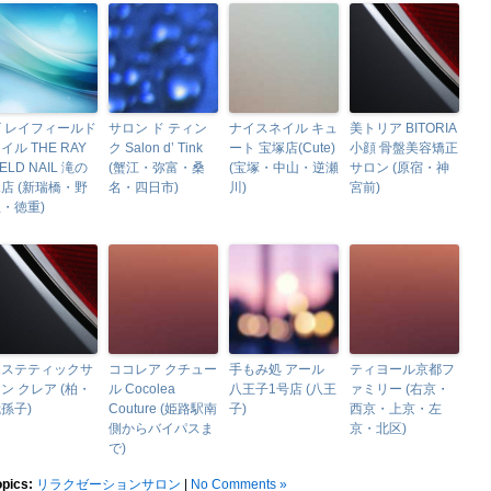
 レイフィールド
サロン ド ティン
ナイスネイル キュ
美トリア BITORIA
イル THE RAY
ク Salon d’ Tink
ート 宝塚店(Cute)
小顔 骨盤美容矯正
IELD NAIL 滝の
(蟹江・弥富・桑
(宝塚・中山・逆瀬
サロン (原宿・神
店 (新瑞橋・野
名・四日市)
川)
宮前)
・徳重)
エステティックサ
ココレア クチュー
手もみ処 アール
ティヨール京都フ
ン クレア (柏・
ル Cocolea
八王子1号店 (八王
ァミリー (右京・
孫子)
Couture (姫路駅南
子)
西京・上京・左
側からバイパスま
京・北区)
で)
opics:
リラクゼーションサロン
|
No Comments »