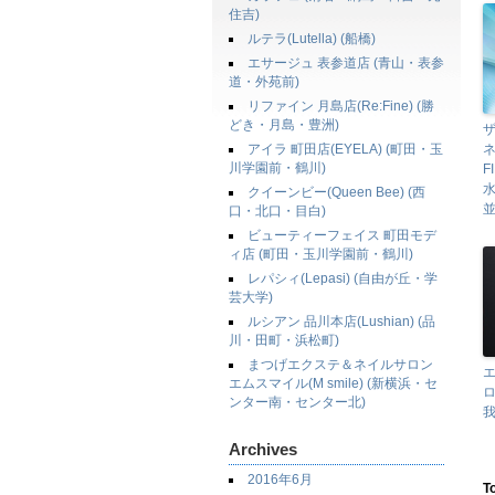
住吉)
ルテラ(Lutella) (船橋)
エサージュ 表参道店 (青山・表参
道・外苑前)
リファイン 月島店(Re:Fine) (勝
どき・月島・豊洲)
ザ
アイラ 町田店(EYELA) (町田・玉
ネ
川学園前・鶴川)
F
水
クイーンビー(Queen Bee) (西
並
口・北口・目白)
ビューティーフェイス 町田モデ
ィ店 (町田・玉川学園前・鶴川)
レパシィ(Lepasi) (自由が丘・学
芸大学)
ルシアン 品川本店(Lushian) (品
川・田町・浜松町)
まつげエクステ＆ネイルサロン
エムスマイル(M smile) (新横浜・セ
ロ
ンター南・センター北)
我
Archives
2016年6月
T