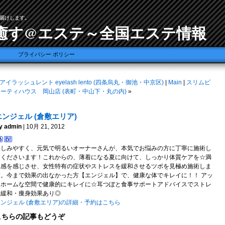
届けします。
癒す@エステ～全国エステ情報
プライバシー ポリシー
アイラッシュレント eyelash lento (四条烏丸・御池・中京区)
|
Main
|
スリムビ
ーティハウス 岡山店 (表町・中山下・丸の内)
»
エンジェル (倉敷エリア)
y admin
| 10月 21, 2012
親しみやすく、元気で明るいオーナーさんが、本気でお悩みの方に丁寧に施術し
てくださいます！これからの、薄着になる夏に向けて、しっかり体質ケアを☆満
腹感を感じさせ、女性特有の症状やストレスを緩和させるツボを見極め施術しま
す。今まで効果の出なかった方【エンジェル】で、健康な体でキレイに！！ アッ
トホームな空間で健康的にキレイに☆耳つぼと食事サポートアドバイスでストレ
ス緩和・痩身効果あり◎
ンジェル (倉敷エリア)の詳細・予約はこちら
こちらの記事もどうぞ