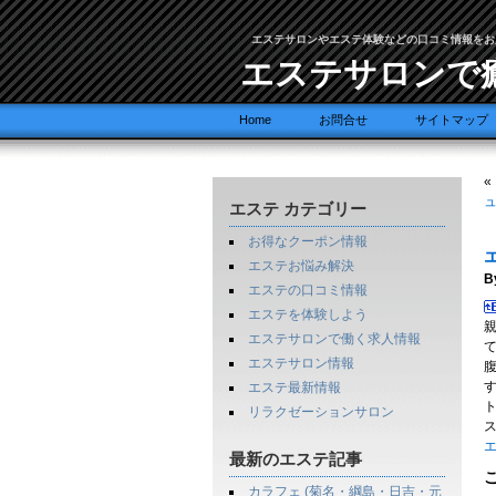
エステサロンやエステ体験などの口コミ情報をお
エステサロンで
Home
お問合せ
サイトマップ
«
ュ
エステ カテゴリー
お得なクーポン情報
エステお悩み解決
B
エステの口コミ情報
エステを体験しよう
エステサロンで働く求人情報
エステサロン情報
エステ最新情報
リラクゼーションサロン
エ
最新のエステ記事
カラフェ (菊名・綱島・日吉・元