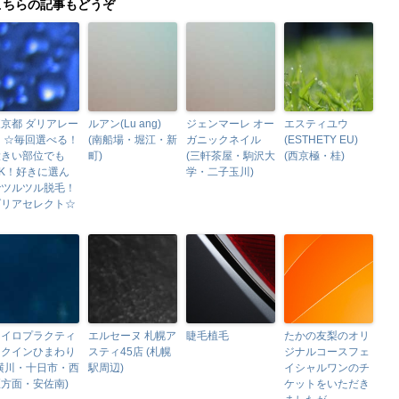
こちらの記事もどうぞ
京都 ダリアレー
ルアン(Lu ang)
ジェンマーレ オー
エスティユウ
 ☆毎回選べる！
(南船場・堀江・新
ガニックネイル
(ESTHETY EU)
大きい部位でも
町)
(三軒茶屋・駒沢大
(西京極・桂)
OK！好きに選ん
学・二子玉川)
でツルツル脱毛！
ダリアセレクト☆
カイロプラクティ
エルセーヌ 札幌ア
睫毛植毛
たかの友梨のオリ
ックインひまわり
スティ45店 (札幌
ジナルコースフェ
(横川・十日市・西
駅周辺)
イシャルワンのチ
方面・安佐南)
ケットをいただき