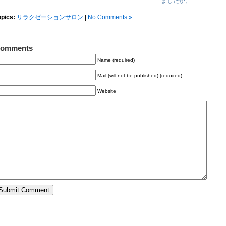
ましたが、
opics:
リラクゼーションサロン
|
No Comments »
omments
Name (required)
Mail (will not be published) (required)
Website