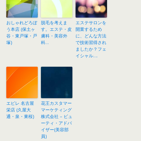
おしゃれどろぼ
脱毛を考えま
エステサロンを
う本店 (保土ヶ
す。エステ・皮
開業するため
谷・東戸塚・戸
膚科・美容外
に、どんな方法
塚)
科…
で技術習得され
ましたか？フェ
イシャル….
エピレ 名古屋
花王カスタマー
栄店 (久屋大
マーケティング
通・泉・東桜)
株式会社 – ビュ
ーティ・アドバ
イザー(美容部
員)