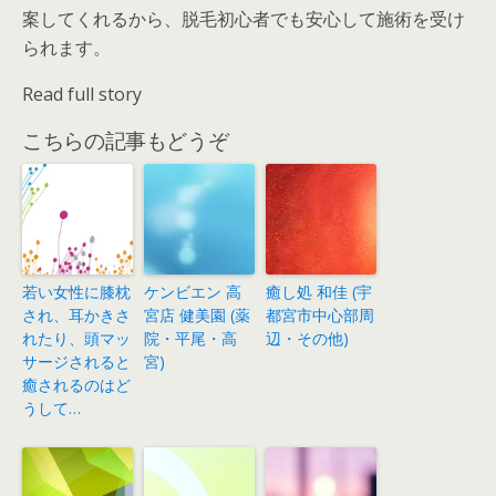
案してくれるから、脱毛初心者でも安心して施術を受け
られます。
Read full story
こちらの記事もどうぞ
若い女性に膝枕
ケンビエン 高
癒し処 和佳 (宇
され、耳かきさ
宮店 健美園 (薬
都宮市中心部周
れたり、頭マッ
院・平尾・高
辺・その他)
サージされると
宮)
癒されるのはど
うして…