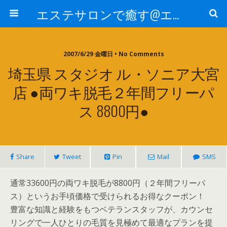
エステサロンで癒す@エステ～全国エステ情報
2007/6/29 金曜日 • No Comments
埼玉県 スタジオ ル・ソニア大宮
店 ●両ワキ脱毛２年間フリーパ
ス 8800円●
Share
Tweet
Pin
Mail
SMS
通常33600円の両ワキ脱毛が8800円（２年間フリーパ
ス）というお手頃価格で受けられるお得なクーポン！
豊富な知識と経験をもつベテランスタッフが、カウンセ
リングで一人ひとりの毛質を見極めて最適なプランを提