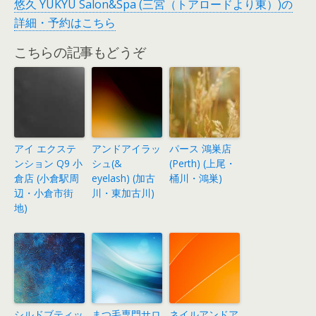
悠久 YUKYU Salon&Spa (三宮（トアロードより東）)の
詳細・予約はこちら
こちらの記事もどうぞ
アイ エクステ
アンドアイラッ
パース 鴻巣店
ンション Q9 小
シュ(&
(Perth) (上尾・
倉店 (小倉駅周
eyelash) (加古
桶川・鴻巣)
辺・小倉市街
川・東加古川)
地)
シルドブティッ
まつ毛専門サロ
ネイルアンドア