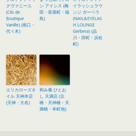
クヴァニーユ
ン アイシス (梅
イラッシュラウ
(Cils de
田・茶屋町・福
ンジ ガーベラ
Boutique
島)
(NAIL&EYELAS
Vanille) (南口・
H LOUNGE
代々木)
Gerbera) (品
川・田町・浜松
町)
エリカローズネ
和み庵 ひとお
イル 天神本店
し 天満店 (京
(天神・大名)
橋・天神橋・天
満橋・本町他)