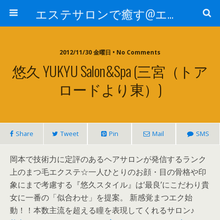
エステサロンで癒す@エステ～全国エステ情報
2012/11/30 金曜日 • No Comments
悠久 YUKYU Salon&Spa (三宮（トア
ロードより東）)
Share
Tweet
Pin
Mail
SMS
岡本で技術力に定評のあるヘアサロンが発信するランク
上のまつ毛エクステ☆一人ひとりのお顔・目の骨格や印
象にまで考慮する『悠久スタイル』は‘最良’にこだわり貴
女に一番の「似合わせ」を提案。 新感覚まつエク始
動！！本数主流を超える瞳を表現してくれるサロン♪