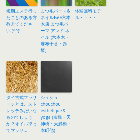
短期エステ行っ
まつ毛パーマ&
体験無料モデ
たことのある方
ネイルBee六本
ル・・・・
教えてくださ
木店 まつ毛パ
い!(^^)!
ーマ アンド ネ
イル (六本木・
麻布十番・赤
坂)
タイ古式マッサ
シュシュ
ージとは、スト
chouchou
レッチみたいな
esthetique＆
ものでしょう
yoga (京橋・天
か？オイル塗っ
神橋・天満橋・
てマッサ…
本町他)