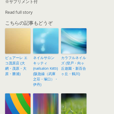
※サプリメント付
Read full story
こちらの記事もどうぞ
ピュアーレ エ
ネイルサロン
カラフルネイル
コ茂原店 (大
キッティ
ズ (登戸・向ヶ
網・茂原・大
(nailsalon Kiitti)
丘遊園・新百合
原・勝浦)
(阪急線（武庫
ヶ丘・鶴川)
之荘・塚口）・
伊丹)