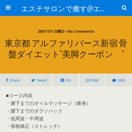
エステサロンで癒す@エステ～全国エステ情報
2007/7/1 日曜日 • No Comments
東京都 アルファリバース新宿 骨
盤ダイエット”美脚クーポン ”
Share
Tweet
Pin
Mail
SMS
■コース内容
・腰下までのオイルマッサージ（痩身）
・腰下までのタラソパック
・低周波・中周波
・骨格矯正（ストレッチ）