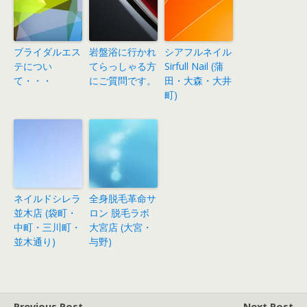
ブライダルエス
岩盤浴に行かれ
シアフルネイル
テについ
てらっしゃる方
Sirfull Nail (蒲
て・・・
にご質問です。
田・大森・大井
町)
ネイルドシレラ
全身脱毛革命サ
並木店 (袋町・
ロン 脱毛ラボ
中町・三川町・
大宮店 (大宮・
並木通り)
与野)
Previous Post
Next Post