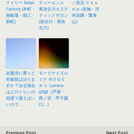
クトリー Relax
ティーエンス
ノ里店 Ｃｈａ
Factory (本町・
東加古川エステ
ｍｐ (布施・河
南船場・堀江・
ティックサロン
内花園・瓢箪
新町)
(加古川・東加
山)
古川)
岩盤浴に通うと
モードケイズル
乾燥肌は治りま
ミナ ＭＯＤＥ
すか？治る場合
Ｋ’ｓ Lumina
はどのぐらいの
(JR線（芦屋・
頻度で通えばい
西ノ宮・甲子園
いので…
口）)
Previous Post
Next Post