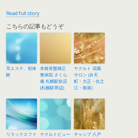
Read full story
こちらの記事もどうぞ
耳エステ、初体
本格骨盤矯正
ヤクルト 花園
験
整体院 さくら
サロン (弁天
庵 札幌駅前店
町・大正・住之
(札幌駅周辺)
江・南港)
リラックスファ
ヤクルトビュー
チャンプ 八戸