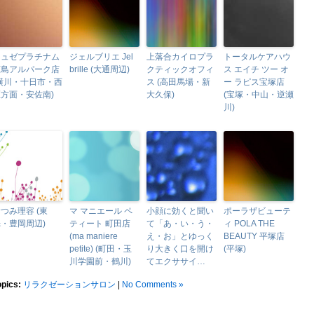
ミュゼプラチナム
ジェルブリエ Jel
上落合カイロプラ
トータルケアハウ
広島アルパーク店
brille (大通周辺)
クティックオフィ
ス エイチ ツー オ
(横川・十日市・西
ス (高田馬場・新
ー ラピス宝塚店
方面・安佐南)
大久保)
(宝塚・中山・逆瀬
川)
つみ理容 (東
マ マニエール ペ
小顔に効くと聞い
ポーラザビューテ
・豊岡周辺)
ティート 町田店
て「あ・い・う・
ィ POLA THE
(ma maniere
え・お」とゆっく
BEAUTY 平塚店
petite) (町田・玉
り大きく口を開け
(平塚)
川学園前・鶴川)
てエクササイ…
opics:
リラクゼーションサロン
|
No Comments »