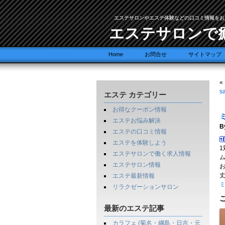
エステサロンやエステ体験などの口コミ情報をお
エステサロンで
Home
お問合せ
サイトマップ
«
s
エステ カテゴリー
お得なクーポン情報
エステお悩み解決
B
エステの口コミ情報
エステを体験しよう
エステサロンで働く求人情報
エステサロン情報
エステ最新情報
リラクゼーションサロン
最新のエステ記事
カラフェ (菊名・綱島・日吉・元