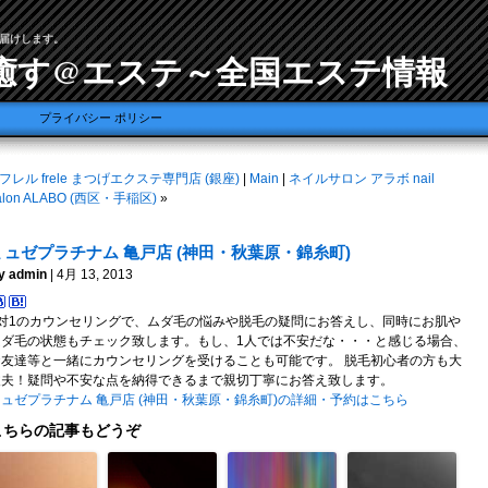
届けします。
癒す@エステ～全国エステ情報
プライバシー ポリシー
フレル frele まつげエクステ専門店 (銀座)
|
Main
|
ネイルサロン アラボ nail
alon ALABO (西区・手稲区)
»
ミュゼプラチナム 亀戸店 (神田・秋葉原・錦糸町)
y admin
| 4月 13, 2013
1対1のカウンセリングで、ムダ毛の悩みや脱毛の疑問にお答えし、同時にお肌や
ムダ毛の状態もチェック致します。もし、1人では不安だな・・・と感じる場合、
お友達等と一緒にカウンセリングを受けることも可能です。 脱毛初心者の方も大
丈夫！疑問や不安な点を納得できるまで親切丁寧にお答え致します。
ミュゼプラチナム 亀戸店 (神田・秋葉原・錦糸町)の詳細・予約はこちら
こちらの記事もどうぞ