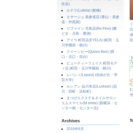
住吉)
ルテラ(Lutella) (船橋)
エサージュ 表参道店 (青山・表参
道・外苑前)
リファイン 月島店(Re:Fine) (勝
どき・月島・豊洲)
アイラ 町田店(EYELA) (町田・玉
区
川学園前・鶴川)
クイーンビー(Queen Bee) (西
口・北口・目白)
ビューティーフェイス 町田モデ
ィ店 (町田・玉川学園前・鶴川)
レパシィ(Lepasi) (自由が丘・学
芸大学)
ルシアン 品川本店(Lushian) (品
む
川・田町・浜松町)
光
まつげエクステ＆ネイルサロン
エムスマイル(M smile) (新横浜・セ
ンター南・センター北)
Archives
T
2016年6月