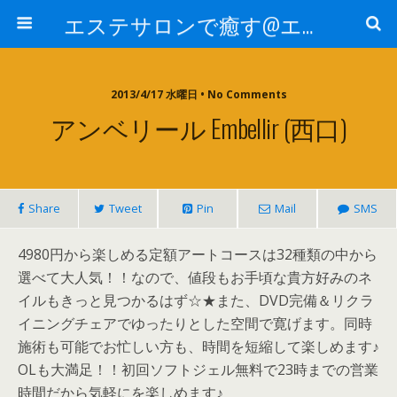
エステサロンで癒す@エステ～全国エステ情報
2013/4/17 水曜日 • No Comments
アンベリール Embellir (西口)
Share
Tweet
Pin
Mail
SMS
4980円から楽しめる定額アートコースは32種類の中から
選べて大人気！！なので、値段もお手頃な貴方好みのネ
イルもきっと見つかるはず☆★また、DVD完備＆リクラ
イニングチェアでゆったりとした空間で寛げます。同時
施術も可能でお忙しい方も、時間を短縮して楽しめます♪
OLも大満足！！初回ソフトジェル無料で23時までの営業
時間だから気軽にを楽しめます♪