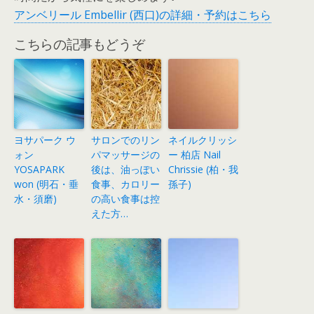
アンベリール Embellir (西口)の詳細・予約はこちら
こちらの記事もどうぞ
ヨサパーク ウ
サロンでのリン
ネイルクリッシ
ォン
パマッサージの
ー 柏店 Nail
YOSAPARK
後は、油っぽい
Chrissie (柏・我
won (明石・垂
食事、カロリー
孫子)
水・須磨)
の高い食事は控
えた方…