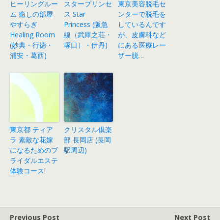
ヒーリングルー
スタープリンセ
東京美容脱毛セ
ム 癒しの部屋
ス Star
ンターで脱毛を
やすらぎ
Princess (阪急
しているんです
Healing Room
線（武庫之荘・
が、皮膚科など
(妙典・行徳・
塚口）・伊丹)
にある医療レー
浦安・葛西)
ザー脱…
東京都 ティア
クリスタル倶楽
ラ 素敵な花嫁
部 長岡店 (長岡
になるためのブ
駅周辺)
ライダルエステ
体験コース!
Previous Post
Next Post