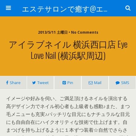
エステサロンで癒す@エステ～全国エステ情報
2013/5/11 土曜日 • No Comments
アイラブネイル 横浜西口店 Eye
Love Nail (横浜駅周辺)
Share
Tweet
Pin
Mail
SMS
イメージや好みを伺い、ご満足頂けるネイルを演出する
高デザイン力でネイル初心者も上級者も感動♪また、まつ
毛メニューも充実♪パッチリな目元にもナチュラルな目元
にも自由自在にハイクオリティな技術で仕上げます。自
まつげを持ち上げるように１本ずつ装着☆自然でさらさ