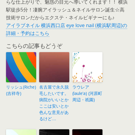
らな仕上がりで、魅惑の目元へ導いてくれます！！ 横浜
駅徒歩5分！凄腕アイラッシュ＆ネイルサロン誕生☆高
技術サロンだからエクステ・ネイルビギナーにも♪
アイラブネイル 横浜西口店 eye love nail (横浜駅周辺)の
詳細・予約はこちら
こちらの記事もどうぞ
リッシュ(Riche)
名古屋で永久脱
ラウレア
(吉祥寺)
毛したいです。
(laule’a) (河原町
病院がいいとか
周辺・祇園)
ここは安いとか
色んな意見があ
るけど….