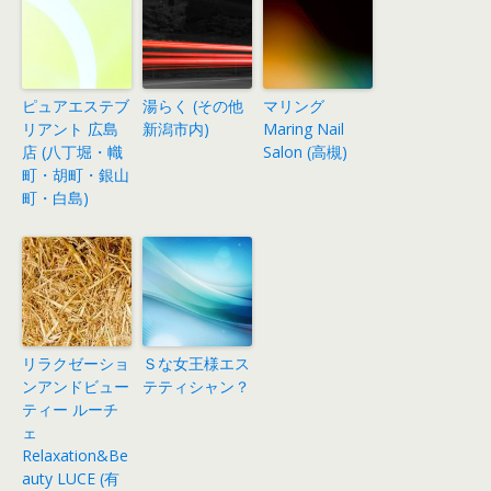
ピュアエステブ
湯らく (その他
マリング
リアント 広島
新潟市内)
Maring Nail
店 (八丁堀・幟
Salon (高槻)
町・胡町・銀山
町・白島)
リラクゼーショ
Ｓな女王様エス
ンアンドビュー
テティシャン？
ティー ルーチ
ェ
Relaxation&Be
auty LUCE (有