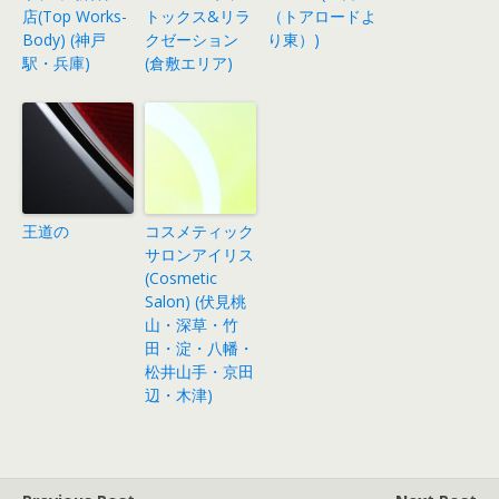
店(Top Works-
トックス&リラ
（トアロードよ
Body) (神戸
クゼーション
り東）)
駅・兵庫)
(倉敷エリア)
王道の
コスメティック
サロンアイリス
(Cosmetic
Salon) (伏見桃
山・深草・竹
田・淀・八幡・
松井山手・京田
辺・木津)