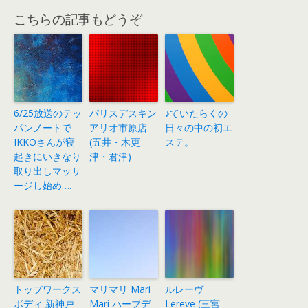
こちらの記事もどうぞ
6/25放送のテッ
パリスデスキン
♪ていたらくの
パンノートで
アリオ市原店
日々の中の初エ
IKKOさんが寝
(五井・木更
ステ。
起きにいきなり
津・君津)
取り出しマッサ
ージし始め….
トップワークス
マリマリ Mari
ルレーヴ
ボディ 新神戸
Mari ハーブデ
Lereve (三宮