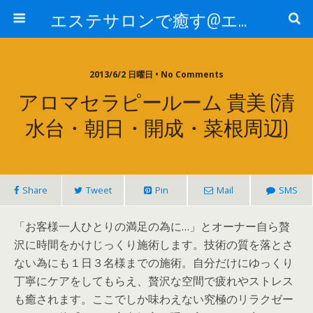
エステサロンで癒す@エステ～全国エステ情報
2013/6/2 日曜日 • No Comments
アロマセラピールーム 貴美 (清
水台・朝日・開成・菜根周辺)
Share
Tweet
Pin
Mail
SMS
「お客様一人ひとりの満足の為に…」とオーナー自ら贅
沢に時間をかけじっくり施術します。技術の質を落とさ
ない為にも１日３名様までの施術。自分だけにゆっくり
丁寧にケアをしてもらえ、贅沢な空間で疲れやストレス
も癒されます。ここでしか味わえない究極のリラクゼー