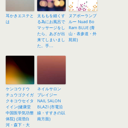
耳かきエステと
太ももを細くす
ヌアボーランブ
は
る為にお風呂で
ルー Nuad Bo
マッサージをし
Rarn BLUE (青
たら、あざが出
山・表参道・外
来てしまいまし
苑前)
た。手….
ケンコウドウ
ネイルサロン
チュウゴクイガ
ブレイジー
クキコウセイタ
NAIL SALON
イイン(健康堂
BLAZI (市電沿
中国医学気功整
線・すすきの以
体院) (清澄白
南方面)
河・森下・大