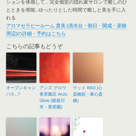
ションを体感して… 完全個室の隠れ家サロンで癒しのひ
とときを堪能…ゆったりとした時間で癒しと美を手に入
れる
アロマセラピールーム 貴美 (清水台・朝日・開成・菜根
周辺)の詳細・予約はこちら
こちらの記事もどうぞ
オープンキャン
アンズ グロウ
ラッド RAD (心
パス…?
香里園店 Anzu
斎橋筋・東心斎
Glow (寝屋川
橋)
市・香里園)