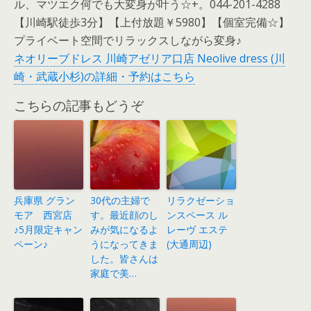
ル、マツエク何でも大変身が叶う☆+。044-201-4288
【川崎駅徒歩3分】【上付放題￥5980】【個室完備☆】
プライベート空間でリラックスしながら変身♪
ネオリーブドレス 川崎アゼリア口店 Neolive dress (川
崎・武蔵小杉)の詳細・予約はこちら
こちらの記事もどうぞ
兵庫県 グラン
30代の主婦で
リラクゼーショ
モア 西宮店
す。最近顔のし
ンスペース ル
♪5月限定キャン
みが気になるよ
レーヴ エステ
ペーン♪
うになってきま
(大通周辺)
した。皆さんは
家庭で美…