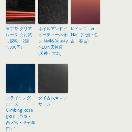
東京都 ダリア
ネイルアンドビ
レイナニ Lei
レーヌ ☆お試
ューティーネオ
Nani (中洲・住
し脱毛 2回
ン Nail&Beauty
吉・春吉)
1,000円♪
NEON天神店
(天神・大名)
クライミング
タイ古式★マッ
ローズ
サージ
Climbing Rose
(JR線（芦屋・
西ノ宮・甲子園
口）)