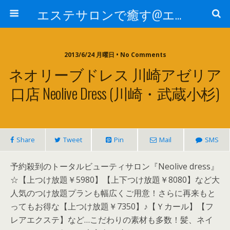
エステサロンで癒す@エステ～全国エステ情報
2013/6/24 月曜日 • No Comments
ネオリーブドレス 川崎アゼリア
口店 Neolive Dress (川崎・武蔵小杉)
Share
Tweet
Pin
Mail
SMS
予約殺到のトータルビューティサロン『Neolive dress』
☆【上つけ放題￥5980】【上下つけ放題￥8080】など大
人気のつけ放題プランも幅広くご用意！さらに再来もと
ってもお得な【上つけ放題￥7350】♪【Ｙカール】【フ
レアエクステ】など…こだわりの素材も多数！髪、ネイ