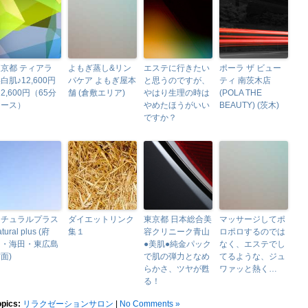
京都 ティアラ
よもぎ蒸し&リン
エステに行きたい
ポーラ ザ ビュー
白肌♪12,600円
パケア よもぎ屋本
と思うのですが、
ティ 南茨木店
2,600円（65分
舗 (倉敷エリア)
やはり生理の時は
(POLA THE
コース）
やめたほうがいい
BEAUTY) (茨木)
ですか？
ナチュラルプラス
ダイエットリンク
東京都 日本総合美
マッサージしてポ
atural plus (府
集１
容クリニーク青山
ロポロするのでは
中・海田・東広島
●美肌●純金パック
なく、エステでし
面)
で肌の弾力となめ
てるような、ジュ
らかさ、ツヤが甦
ワァッと熱く…
る！
opics:
リラクゼーションサロン
|
No Comments »