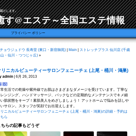
届けします。
癒す@エステ～全国エステ情報
プライバシー ポリシー
チョウジュドウ 長寿堂 (東口・新宿御苑)
|
Main
|
ストレッチプラス 仙川店 (千歳
烏山・仙川・つつじヶ丘)
»
クリニカルビューティーサロンフェニーチェ (上尾・桶川・鴻巣)
y admin
| 6月 26, 2013
日常生活での乾燥や紫外線でお肌はさまざまなダメージを受けています。丁寧な
クレンジング、ハンドマッサージ、パックなどの定期的なメンテナンスでキメ細
かい肌状態をキープ！素肌美人をめざしましょう！ アットホームで悩みを話しや
すいサロン。スタッフが笑顔でお出迎えします。
クリニカルビューティーサロンフェニーチェ (上尾・桶川・鴻巣)の詳細・予約は
こちら
こちらの記事もどうぞ