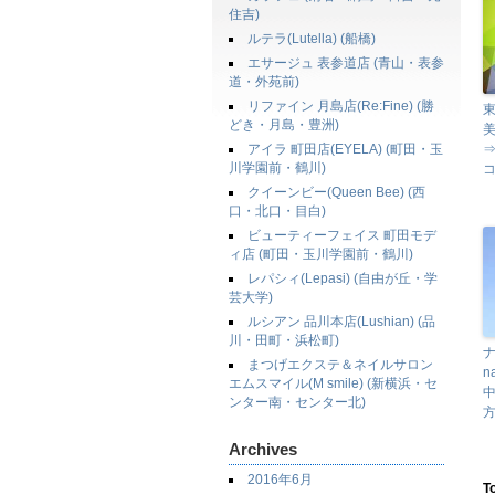
住吉)
ルテラ(Lutella) (船橋)
エサージュ 表参道店 (青山・表参
道・外苑前)
リファイン 月島店(Re:Fine) (勝
東
どき・月島・豊洲)
美
アイラ 町田店(EYELA) (町田・玉
⇒
川学園前・鶴川)
クイーンビー(Queen Bee) (西
口・北口・目白)
ビューティーフェイス 町田モデ
ィ店 (町田・玉川学園前・鶴川)
レパシィ(Lepasi) (自由が丘・学
芸大学)
ルシアン 品川本店(Lushian) (品
川・田町・浜松町)
まつげエクステ＆ネイルサロン
n
エムスマイル(M smile) (新横浜・セ
ンター南・センター北)
方
Archives
2016年6月
T