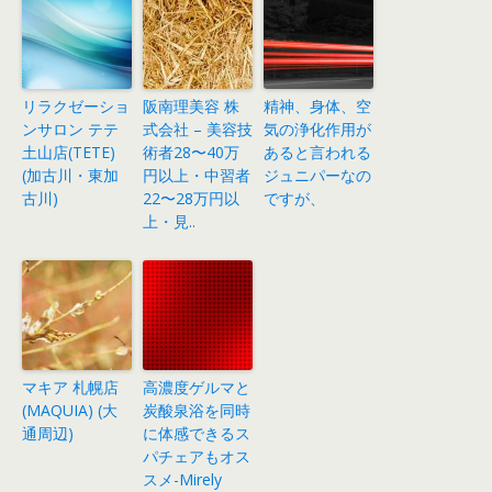
リラクゼーショ
阪南理美容 株
精神、身体、空
ンサロン テテ
式会社 – 美容技
気の浄化作用が
土山店(TETE)
術者28〜40万
あると言われる
(加古川・東加
円以上・中習者
ジュニパーなの
古川)
22〜28万円以
ですが、
上・見..
マキア 札幌店
高濃度ゲルマと
(MAQUIA) (大
炭酸泉浴を同時
通周辺)
に体感できるス
パチェアもオス
スメ-Mirely