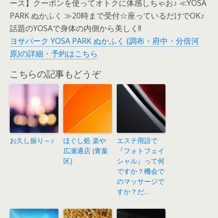
ース】クーポンを使ってオトクに体感しちゃお♪ ≪YOSA
PARK ぬかふく ≫20時まで受付☆座っているだけでOK♪
話題のYOSAで身体の内側から美しく!!
ヨサパーク YOSA PARK ぬかふく (調布・府中・分倍河
原)の詳細・予約はこちら
こちらの記事もどうぞ
お久し振り～♪
ほぐし処 楽や
エステ用語で
広瀬通店 (青葉
『フォトフェイ
区)
シャル』って何
ですか？機会で
のマッサージで
すか？だ…