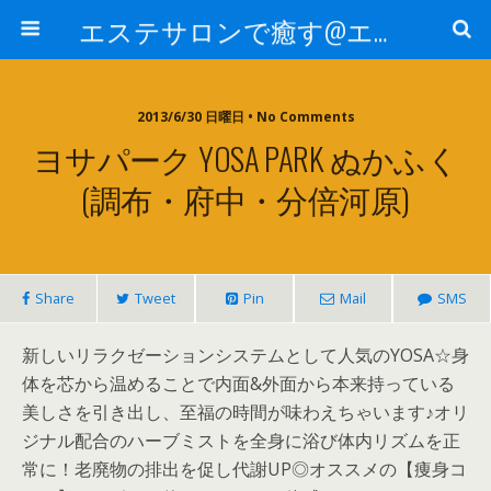
エステサロンで癒す@エステ～全国エステ情報
2013/6/30 日曜日 • No Comments
ヨサパーク YOSA PARK ぬかふく
(調布・府中・分倍河原)
Share
Tweet
Pin
Mail
SMS
新しいリラクゼーションシステムとして人気のYOSA☆身
体を芯から温めることで内面&外面から本来持っている
美しさを引き出し、至福の時間が味わえちゃいます♪オリ
ジナル配合のハーブミストを全身に浴び体内リズムを正
常に！老廃物の排出を促し代謝UP◎オススメの【痩身コ